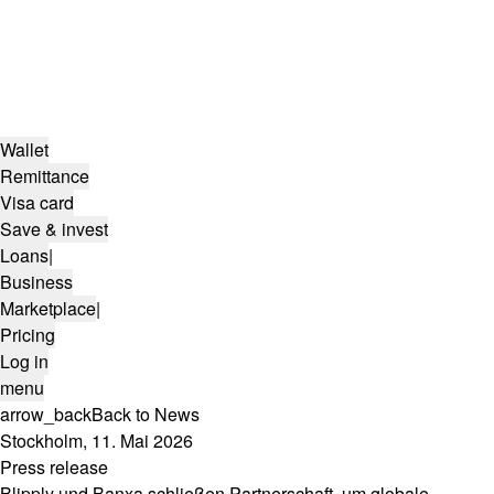
Wallet
Remittance
Visa card
Save & invest
Loans
|
Business
Marketplace
|
Pricing
Log in
menu
arrow_back
Back to News
Stockholm, 11. Mai 2026
Press release
Blipply und Banxa schließen Partnerschaft, um globale