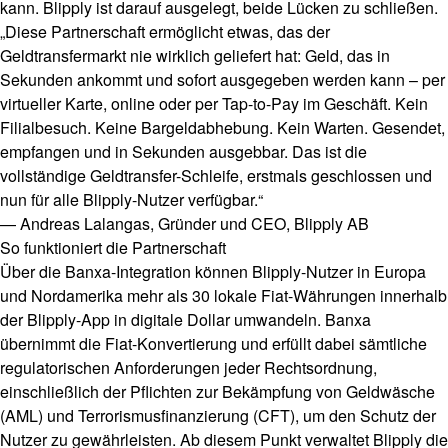
kann. Blipply ist darauf ausgelegt, beide Lücken zu schließen.
„Diese Partnerschaft ermöglicht etwas, das der
Geldtransfermarkt nie wirklich geliefert hat: Geld, das in
Sekunden ankommt und sofort ausgegeben werden kann – per
virtueller Karte, online oder per Tap-to-Pay im Geschäft. Kein
Filialbesuch. Keine Bargeldabhebung. Kein Warten. Gesendet,
empfangen und in Sekunden ausgebbar. Das ist die
vollständige Geldtransfer-Schleife, erstmals geschlossen und
nun für alle Blipply-Nutzer verfügbar.“
— Andreas Lalangas, Gründer und CEO, Blipply AB
So funktioniert die Partnerschaft
Über die Banxa-Integration können Blipply-Nutzer in Europa
und Nordamerika mehr als 30 lokale Fiat-Währungen innerhalb
der Blipply-App in digitale Dollar umwandeln. Banxa
übernimmt die Fiat-Konvertierung und erfüllt dabei sämtliche
regulatorischen Anforderungen jeder Rechtsordnung,
einschließlich der Pflichten zur Bekämpfung von Geldwäsche
(AML) und Terrorismusfinanzierung (CFT), um den Schutz der
Nutzer zu gewährleisten. Ab diesem Punkt verwaltet Blipply die