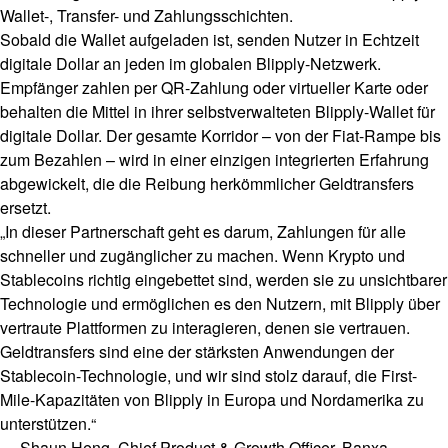
Wallet-, Transfer- und Zahlungsschichten.
Sobald die Wallet aufgeladen ist, senden Nutzer in Echtzeit
digitale Dollar an jeden im globalen Blipply-Netzwerk.
Empfänger zahlen per QR-Zahlung oder virtueller Karte oder
behalten die Mittel in ihrer selbstverwalteten Blipply-Wallet für
digitale Dollar. Der gesamte Korridor – von der Fiat-Rampe bis
zum Bezahlen – wird in einer einzigen integrierten Erfahrung
abgewickelt, die die Reibung herkömmlicher Geldtransfers
ersetzt.
„In dieser Partnerschaft geht es darum, Zahlungen für alle
schneller und zugänglicher zu machen. Wenn Krypto und
Stablecoins richtig eingebettet sind, werden sie zu unsichtbarer
Technologie und ermöglichen es den Nutzern, mit Blipply über
vertraute Plattformen zu interagieren, denen sie vertrauen.
Geldtransfers sind eine der stärksten Anwendungen der
Stablecoin-Technologie, und wir sind stolz darauf, die First-
Mile-Kapazitäten von Blipply in Europa und Nordamerika zu
unterstützen.“
— Shaun Heng, Chief Product & Growth Officer, Banxa