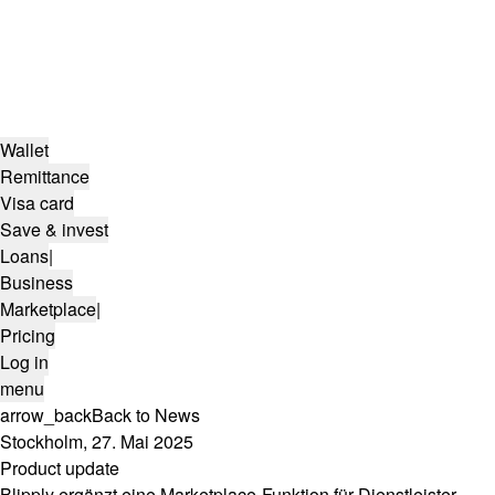
Wallet
Remittance
Visa card
Save & invest
Loans
|
Business
Marketplace
|
Pricing
Log in
menu
arrow_back
Back to News
Stockholm, 27. Mai 2025
Product update
Blipply ergänzt eine Marketplace-Funktion für Dienstleister