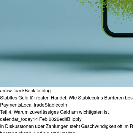
arrow_back
Back to blog
Stabiles Geld für realen Handel: Wie Stablecoins Barrieren be
Payments
Local trade
Stablecoin
Teil 4: Warum zuverlässiges Geld am wichtigsten ist
calendar_today
14 Feb 2026
edit
Blipply
In Diskussionen über Zahlungen steht Geschwindigkeit oft im 