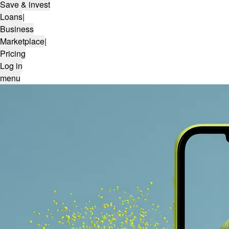
Save & invest
Loans
|
Business
Marketplace
|
Pricing
Log in
menu