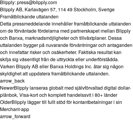
Blipply:
press@blipply.com
Blipply AB, Karlavägen 57, 114 49 Stockholm, Sverige
Framåtblickande uttalanden
Detta pressmeddelande innehåller framåtblickande uttalanden
om de förväntade fördelarna med partnerskapet mellan Blipply
och Banxa, marknadsmöjligheter och tillväxtplaner. Dessa
uttalanden bygger på nuvarande förväntningar och antaganden
och innefattar risker och osäkerheter. Faktiska resultat kan
skilja sig väsentligt från de uttryckta eller underförstådda.
Varken Blipply AB eller Banxa Holdings Inc. åtar sig någon
skyldighet att uppdatera framåtblickande uttalanden.
arrow_back
Newer
Blipply lanseras globalt med självförvaltad digital dollar-
plånbok, Visa-kort och komplett handelssvit i 80+ länder
Older
Blipply lägger till fullt stöd för kontantbetalningar i sin
Merchant-app
arrow_forward