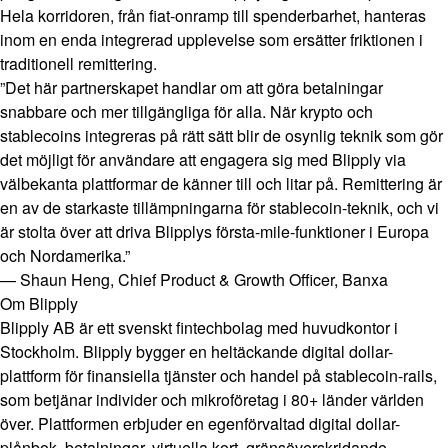
Hela korridoren, från fiat-onramp till spenderbarhet, hanteras
inom en enda integrerad upplevelse som ersätter friktionen i
traditionell remittering.
”Det här partnerskapet handlar om att göra betalningar
snabbare och mer tillgängliga för alla. När krypto och
stablecoins integreras på rätt sätt blir de osynlig teknik som gör
det möjligt för användare att engagera sig med Blipply via
välbekanta plattformar de känner till och litar på. Remittering är
en av de starkaste tillämpningarna för stablecoin-teknik, och vi
är stolta över att driva Blipplys första-mile-funktioner i Europa
och Nordamerika.”
— Shaun Heng, Chief Product & Growth Officer, Banxa
Om Blipply
Blipply AB är ett svenskt fintechbolag med huvudkontor i
Stockholm. Blipply bygger en heltäckande digital dollar-
plattform för finansiella tjänster och handel på stablecoin-rails,
som betjänar individer och mikroföretag i 80+ länder världen
över. Plattformen erbjuder en egenförvaltad digital dollar-
plånbok, betalningar, virtuella kort, gränsöverskridande