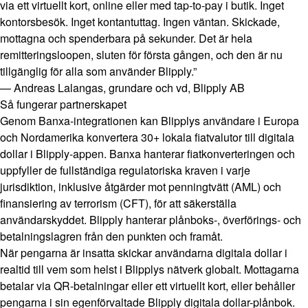
via ett virtuellt kort, online eller med tap-to-pay i butik. Inget
kontorsbesök. Inget kontantuttag. Ingen väntan. Skickade,
mottagna och spenderbara på sekunder. Det är hela
remitteringsloopen, sluten för första gången, och den är nu
tillgänglig för alla som använder Blipply.”
— Andreas Lalangas, grundare och vd, Blipply AB
Så fungerar partnerskapet
Genom Banxa-integrationen kan Blipplys användare i Europa
och Nordamerika konvertera 30+ lokala fiatvalutor till digitala
dollar i Blipply-appen. Banxa hanterar fiatkonverteringen och
uppfyller de fullständiga regulatoriska kraven i varje
jurisdiktion, inklusive åtgärder mot penningtvätt (AML) och
finansiering av terrorism (CFT), för att säkerställa
användarskyddet. Blipply hanterar plånboks-, överförings- och
betalningslagren från den punkten och framåt.
När pengarna är insatta skickar användarna digitala dollar i
realtid till vem som helst i Blipplys nätverk globalt. Mottagarna
betalar via QR-betalningar eller ett virtuellt kort, eller behåller
pengarna i sin egenförvaltade Blipply digitala dollar-plånbok.