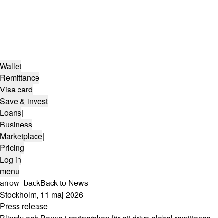
Wallet
Remittance
Visa card
Save & invest
Loans
|
Business
Marketplace
|
Pricing
Log in
menu
arrow_back
Back to News
Stockholm, 11 maj 2026
Press release
Blipply och Banxa i partnerskap för att driva global remittance