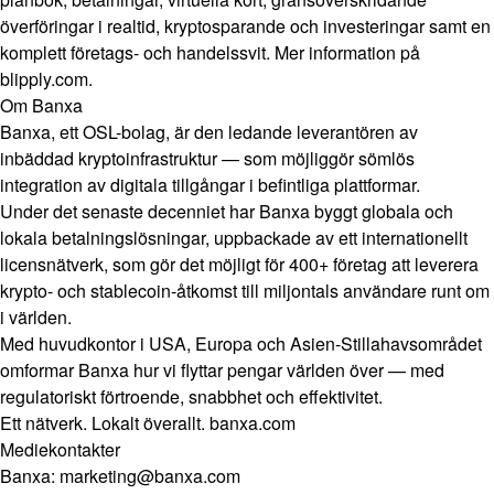
överföringar i realtid, kryptosparande och investeringar samt en
komplett företags- och handelssvit. Mer information på
blipply.com
.
Om Banxa
Banxa, ett OSL-bolag, är den ledande leverantören av
inbäddad kryptoinfrastruktur — som möjliggör sömlös
integration av digitala tillgångar i befintliga plattformar.
Under det senaste decenniet har Banxa byggt globala och
lokala betalningslösningar, uppbackade av ett internationellt
licensnätverk, som gör det möjligt för 400+ företag att leverera
krypto- och stablecoin-åtkomst till miljontals användare runt om
i världen.
Med huvudkontor i USA, Europa och Asien-Stillahavsområdet
omformar Banxa hur vi flyttar pengar världen över — med
regulatoriskt förtroende, snabbhet och effektivitet.
Ett nätverk. Lokalt överallt.
banxa.com
Mediekontakter
Banxa:
marketing@banxa.com