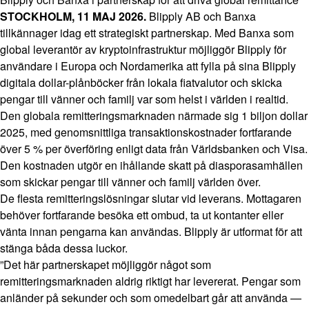
STOCKHOLM, 11 MAJ 2026.
Blipply AB och Banxa
tillkännager idag ett strategiskt partnerskap. Med Banxa som
global leverantör av kryptoinfrastruktur möjliggör Blipply för
användare i Europa och Nordamerika att fylla på sina Blipply
digitala dollar-plånböcker från lokala fiatvalutor och skicka
pengar till vänner och familj var som helst i världen i realtid.
Den globala remitteringsmarknaden närmade sig 1 biljon dollar
2025, med genomsnittliga transaktionskostnader fortfarande
över 5 % per överföring enligt data från Världsbanken och Visa.
Den kostnaden utgör en ihållande skatt på diasporasamhällen
som skickar pengar till vänner och familj världen över.
De flesta remitteringslösningar slutar vid leverans. Mottagaren
behöver fortfarande besöka ett ombud, ta ut kontanter eller
vänta innan pengarna kan användas. Blipply är utformat för att
stänga båda dessa luckor.
”Det här partnerskapet möjliggör något som
remitteringsmarknaden aldrig riktigt har levererat. Pengar som
anländer på sekunder och som omedelbart går att använda —