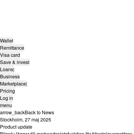
Wallet
Remittance
Visa card
Save & invest
Loans
|
Business
Marketplace
|
Pricing
Log in
menu
arrow_back
Back to News
Stockholm, 27 maj 2025
Product update
Blipply lägger till marknadsplatsfunktion för tjänsteleverantörer