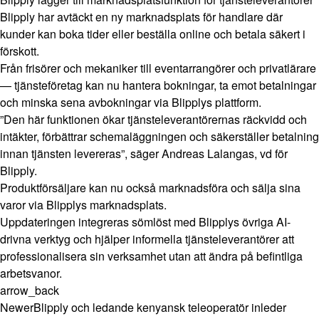
Blipply har avtäckt en ny marknadsplats för handlare där
kunder kan boka tider eller beställa online och betala säkert i
förskott.
Från frisörer och mekaniker till eventarrangörer och privatlärare
— tjänsteföretag kan nu hantera bokningar, ta emot betalningar
och minska sena avbokningar via Blipplys plattform.
”Den här funktionen ökar tjänsteleverantörernas räckvidd och
intäkter, förbättrar schemaläggningen och säkerställer betalning
innan tjänsten levereras”, säger Andreas Lalangas, vd för
Blipply.
Produktförsäljare kan nu också marknadsföra och sälja sina
varor via Blipplys marknadsplats.
Uppdateringen integreras sömlöst med Blipplys övriga AI-
drivna verktyg och hjälper informella tjänsteleverantörer att
professionalisera sin verksamhet utan att ändra på befintliga
arbetsvanor.
arrow_back
Newer
Blipply och ledande kenyansk teleoperatör inleder