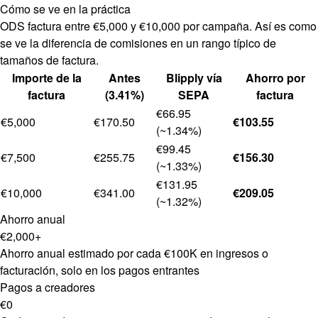
Cómo se ve en la práctica
ODS factura entre €5,000 y €10,000 por campaña. Así es como
se ve la diferencia de comisiones en un rango típico de
tamaños de factura.
Importe de la
Antes
Blipply vía
Ahorro por
factura
(3.41%)
SEPA
factura
€66.95
€5,000
€170.50
€103.55
(~1.34%)
€99.45
€7,500
€255.75
€156.30
(~1.33%)
€131.95
€10,000
€341.00
€209.05
(~1.32%)
Ahorro anual
€2,000+
Ahorro anual estimado por cada €100K en ingresos o
facturación, solo en los pagos entrantes
Pagos a creadores
€0