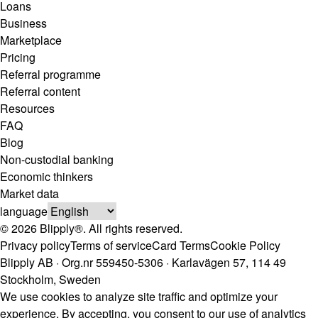
Loans
Business
Marketplace
Pricing
Referral programme
Referral content
Resources
FAQ
Blog
Non-custodial banking
Economic thinkers
Market data
language
© 2026 Blipply®. All rights reserved.
Privacy policy
Terms of service
Card Terms
Cookie Policy
Blipply AB · Org.nr 559450-5306 · Karlavägen 57, 114 49
Stockholm, Sweden
We use cookies to analyze site traffic and optimize your
experience. By accepting, you consent to our use of analytics