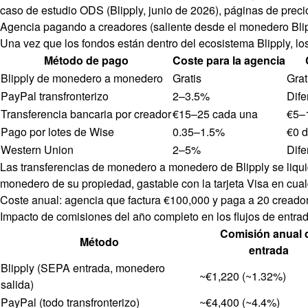
caso de estudio ODS (Blipply, junio de 2026), páginas de preci
Agencia pagando a creadores (saliente desde el monedero Bli
Una vez que los fondos están dentro del ecosistema Blipply, l
Método de pago
Coste para la agencia
Blipply de monedero a monedero
Gratis
Grat
PayPal transfronterizo
2–3.5%
Dife
Transferencia bancaria por creador
€15–25 cada una
€5–
Pago por lotes de Wise
0.35–1.5%
€0 d
Western Union
2–5%
Dife
Las transferencias de monedero a monedero de Blipply se liquida
monedero de su propiedad, gastable con la tarjeta Visa en cual
Coste anual: agencia que factura €100,000 y paga a 20 cread
Impacto de comisiones del año completo en los flujos de entrad
Comisión anual 
Método
entrada
Blipply (SEPA entrada, monedero
~€1,220 (~1.32%)
salida)
PayPal (todo transfronterizo)
~€4,400 (~4.4%)