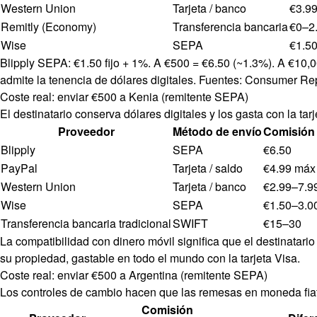
Western Union
Tarjeta / banco
€3.9
Remitly (Economy)
Transferencia bancaria
€0–2
Wise
SEPA
€1.5
Blipply SEPA: €1.50 fijo + 1%. A €500 = €6.50 (~1.3%). A €10,
admite la tenencia de dólares digitales. Fuentes: Consumer R
Coste real: enviar €500 a Kenia (remitente SEPA)
El destinatario conserva dólares digitales y los gasta con la tar
Proveedor
Método de envío
Comisión 
Blipply
SEPA
€6.50
PayPal
Tarjeta / saldo
€4.99 máx
Western Union
Tarjeta / banco
€2.99–7.9
Wise
SEPA
€1.50–3.0
Transferencia bancaria tradicional
SWIFT
€15–30
La compatibilidad con dinero móvil significa que el destinatari
su propiedad, gastable en todo el mundo con la tarjeta Visa.
Coste real: enviar €500 a Argentina (remitente SEPA)
Los controles de cambio hacen que las remesas en moneda fiat
Comisión