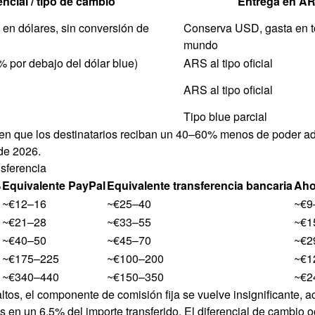
encial / tipo de cambio
Entrega en A
n dólares, sin conversión de
Conserva USD, gasta en t
mundo
% por debajo del dólar blue)
ARS al tipo oficial
ARS al tipo oficial
Tipo blue parcial
cen que los destinatarios reciban un 40–60% menos de poder adqu
 de 2026.
nsferencia
%
Equivalente PayPal
Equivalente transferencia bancaria
Aho
~€12–16
~€25–40
~€9
~€21–28
~€33–55
~€1
~€40–50
~€45–70
~€2
~€175–225
~€100–200
~€1
~€340–440
~€150–350
~€2
os, el componente de comisión fija se vuelve insignificante, ac
n un 6.5% del importe transferido. El diferencial de cambio ocu