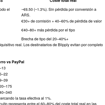
RS
Coste total real
odo el
~€6.50 (~1.3%). Sin pérdida por conversión a
ARS.
€30+ de comisión + 40–60% de pérdida de valor
€40–80+ más pérdida por el tipo
Brecha de tipo del 20–40%+
isitivo real. Los destinatarios de Blipply evitan por completo
rro vs PayPal
–13
5–22
9–39
20–175
40–340
ercando la tasa efectiva al 1%.
lto representa entre el 60–80% del coste total real en las