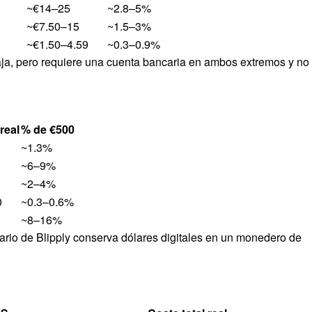
~€14–25
~2.8–5%
~€7.50–15
~1.5–3%
~€1.50–4.59
~0.3–0.9%
aja, pero requiere una cuenta bancaria en ambos extremos y no
real
% de €500
~1.3%
~6–9%
~2–4%
0
~0.3–0.6%
~8–16%
atario de Blipply conserva dólares digitales en un monedero de