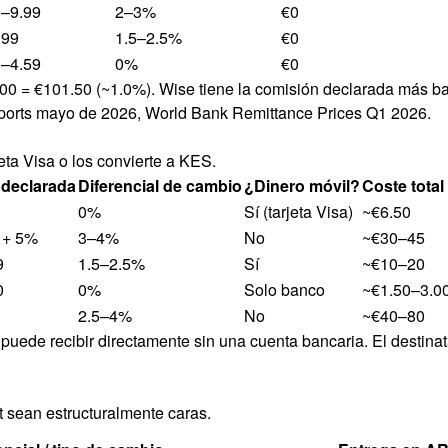
9–9.99
2–3%
€0
.99
1.5–2.5%
€0
0–4.59
0%
€0
000 = €101.50 (~1.0%). Wise tiene la comisión declarada más b
eports mayo de 2026, World Bank Remittance Prices Q1 2026.
jeta Visa o los convierte a KES.
declarada
Diferencial de cambio
¿Dinero móvil?
Coste total 
0%
Sí (tarjeta Visa)
~€6.50
 + 5%
3–4%
No
~€30–45
9
1.5–2.5%
Sí
~€10–20
0
0%
Solo banco
~€1.50–3.0
2.5–4%
No
~€40–80
o puede recibir directamente sin una cuenta bancaria. El destin
 sean estructuralmente caras.