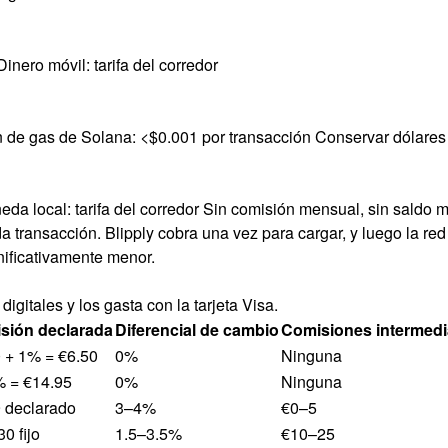
inero móvil: tarifa del corredor
 de gas de Solana: <$0.001 por transacción Conservar dólares d
da local: tarifa del corredor Sin comisión mensual, sin saldo 
da transacción. Blipply cobra una vez para cargar, y luego la red
gnificativamente menor.
gitales y los gasta con la tarjeta Visa.
sión declarada
Diferencial de cambio
Comisiones intermedi
 + 1% = €6.50
0%
Ninguna
% = €14.95
0%
Ninguna
 declarado
3–4%
€0–5
0 fijo
1.5–3.5%
€10–25