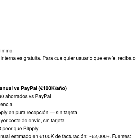
mínimo
 interna es gratuita. Para cualquier usuario que envíe, reciba o
anual vs PayPal (€100K/año)
90 ahorrados vs PayPal
rencia
ply en pura recepción — sin tarjeta
or coste de envío, sin tarjeta
 peor que Blipply
nual estimado en €100K de facturación: ~€2,000+. Fuentes: