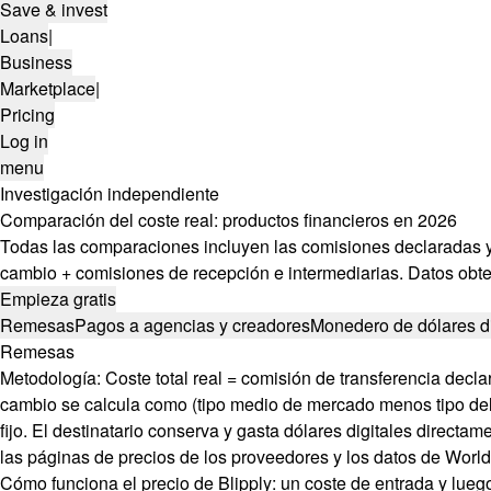
Save & invest
Loans
|
Business
Marketplace
|
Pricing
Log in
menu
Investigación independiente
Comparación del coste real: productos financieros en 2026
Todas las comparaciones incluyen las comisiones declaradas y e
cambio + comisiones de recepción e intermediarias. Datos obte
Empieza gratis
Remesas
Pagos a agencias y creadores
Monedero de dólares di
Remesas
Metodología:
Coste total real = comisión de transferencia decl
cambio se calcula como (tipo medio de mercado menos tipo del p
fijo. El destinatario conserva y gasta dólares digitales directam
las páginas de precios de los proveedores y los datos de Worl
Cómo funciona el precio de Blipply: un coste de entrada y luego