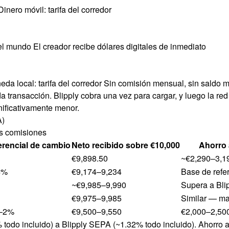
inero móvil: tarifa del corredor
l mundo El creador recibe dólares digitales de inmediato
da local: tarifa del corredor Sin comisión mensual, sin saldo 
da transacción. Blipply cobra una vez para cargar, y luego la red
gnificativamente menor.
A)
as comisiones
erencial de cambio
Neto recibido sobre €10,000
Ahorro 
€9,898.50
~€2,290–3,1
4%
€9,174–9,234
Base de refe
~€9,985–9,990
Supera a Blip
€9,975–9,985
Similar — may
5–2%
€9,500–9,550
€2,000–2,500
odo incluido) a Blipply SEPA (~1.32% todo incluido). Ahorro a