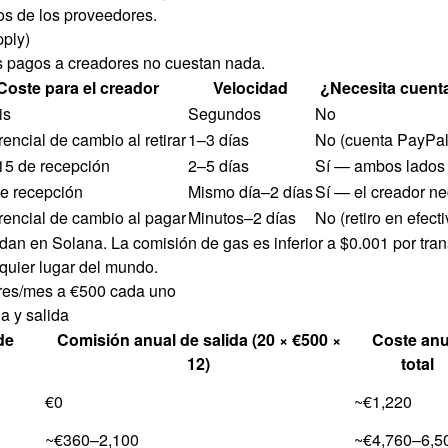
os de los proveedores.
pply)
os pagos a creadores no cuestan nada.
Coste para el creador
Velocidad
¿Necesita cuent
is
Segundos
No
rencial de cambio al retirar
1–3 días
No (cuenta PayPal
15 de recepción
2–5 días
Sí — ambos lados
e recepción
Mismo día–2 días
Sí — el creador n
rencial de cambio al pagar
Minutos–2 días
No (retiro en efecti
n en Solana. La comisión de gas es inferior a $0.001 por transa
quier lugar del mundo.
ores/mes a €500 cada uno
a y salida
de
Comisión anual de salida (20 × €500 ×
Coste anu
12)
total
€0
~€1,220
~€360–2,100
~€4,760–6,5