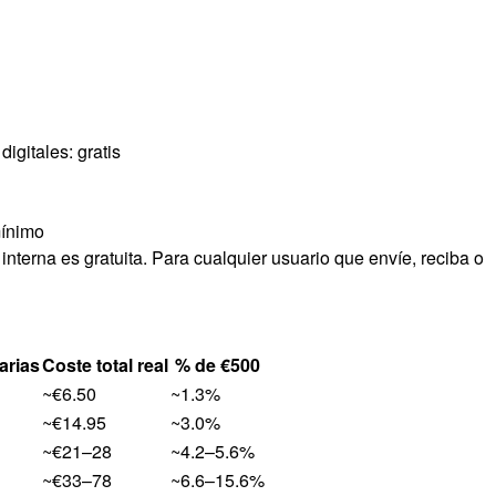
igitales: gratis
mínimo
 interna es gratuita. Para cualquier usuario que envíe, reciba o
arias
Coste total real
% de €500
~€6.50
~1.3%
~€14.95
~3.0%
~€21–28
~4.2–5.6%
~€33–78
~6.6–15.6%