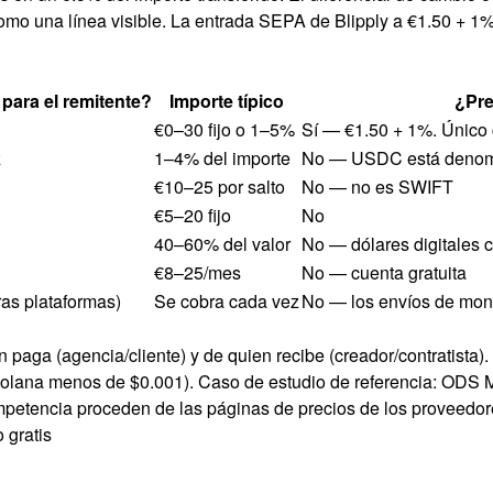
como una línea visible. La entrada SEPA de Blipply a €1.50 + 1%
 para el remitente?
Importe típico
¿Pre
€0–30 fijo o 1–5%
Sí — €1.50 + 1%. Único 
z
1–4% del importe
No — USDC está denomi
€10–25 por salto
No — no es SWIFT
€5–20 fijo
No
40–60% del valor
No — dólares digitales 
€8–25/mes
No — cuenta gratuita
ras plataformas)
Se cobra cada vez
No — los envíos de mone
ga (agencia/cliente) y de quien recibe (creador/contratista). T
Solana menos de $0.001). Caso de estudio de referencia: ODS
ompetencia proceden de las páginas de precios de los proveedor
 gratis