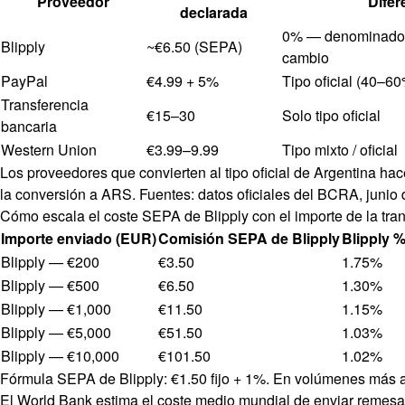
Proveedor
Difer
declarada
0% — denominado e
Blipply
~€6.50 (SEPA)
cambio
PayPal
€4.99 + 5%
Tipo oficial (40–60
Transferencia
€15–30
Solo tipo oficial
bancaria
Western Union
€3.99–9.99
Tipo mixto / oficial
Los proveedores que convierten al tipo oficial de Argentina ha
la conversión a ARS. Fuentes: datos oficiales del BCRA, junio
Cómo escala el coste SEPA de Blipply con el importe de la tra
Importe enviado (EUR)
Comisión SEPA de Blipply
Blipply 
Blipply — €200
€3.50
1.75%
Blipply — €500
€6.50
1.30%
Blipply — €1,000
€11.50
1.15%
Blipply — €5,000
€51.50
1.03%
Blipply — €10,000
€101.50
1.02%
Fórmula SEPA de Blipply: €1.50 fijo + 1%. En volúmenes más alt
El World Bank estima el coste medio mundial de enviar remesas e