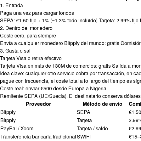
1. Entrada
Paga una vez para cargar fondos
SEPA: €1.50 fijo + 1% (~1.3% todo incluido) Tarjeta: 2.99% fijo D
2. Dentro del monedero
Coste cero, para siempre
Envía a cualquier monedero Blipply del mundo: gratis Comisión
3. Gasta o sal
Tarjeta Visa o retira efectivo
Tarjeta Visa en más de 130M de comercios: gratis Salida a mone
Idea clave: cualquier otro servicio cobra por transacción, en ca
pague con frecuencia, el coste total a lo largo del tiempo es si
Coste real: enviar €500 desde Europa a Nigeria
Remitente SEPA (UE/Suecia). El destinatario conserva dólares di
Proveedor
Método de envío
Comi
Blipply
SEPA
€1.50
Blipply
Tarjeta
2.99
PayPal / Xoom
Tarjeta / saldo
€2.99
Transferencia bancaria tradicional
SWIFT
€15–3