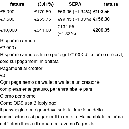
fattura
(3.41%)
SEPA
fattura
€5,000
€170.50
€66.95 (~1.34%)
€103.55
€7,500
€255.75
€99.45 (~1.33%)
€156.30
€131.95
€10,000
€341.00
€209.05
(~1.32%)
Risparmio annuo
€2,000+
Risparmio annuo stimato per ogni €100K di fatturato o ricavi,
solo sui pagamenti in entrata
Pagamenti ai creator
€0
Ogni pagamento da wallet a wallet a un creator è
completamente gratuito, per entrambe le parti
Giorno per giorno
Come ODS usa Blipply oggi
Il passaggio non riguardava solo la riduzione della
commissione sui pagamenti in entrata. Ha cambiato la forma
dell'intero flusso di denaro attraverso l'agenzia.