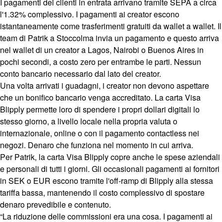
I pagamenti dei clienti in entrata arrivano tramite SEPA a circa
l'1.32% complessivo. I pagamenti ai creator escono
istantaneamente come trasferimenti gratuiti da wallet a wallet. Il
team di Patrik a Stoccolma invia un pagamento e questo arriva
nel wallet di un creator a Lagos, Nairobi o Buenos Aires in
pochi secondi, a costo zero per entrambe le parti. Nessun
conto bancario necessario dal lato del creator.
Una volta arrivati i guadagni, i creator non devono aspettare
che un bonifico bancario venga accreditato. La carta Visa
Blipply permette loro di spendere i propri dollari digitali lo
stesso giorno, a livello locale nella propria valuta o
internazionale, online o con il pagamento contactless nei
negozi. Denaro che funziona nel momento in cui arriva.
Per Patrik, la carta Visa Blipply copre anche le spese aziendali
e personali di tutti i giorni. Gli occasionali pagamenti ai fornitori
in SEK o EUR escono tramite l'off-ramp di Blipply alla stessa
tariffa bassa, mantenendo il costo complessivo di spostare
denaro prevedibile e contenuto.
“La riduzione delle commissioni era una cosa. I pagamenti ai