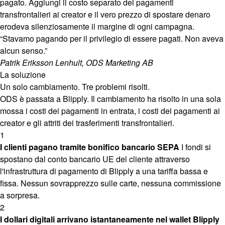
pagato. Aggiungi il costo separato dei pagamenti
transfrontalieri ai creator e il vero prezzo di spostare denaro
erodeva silenziosamente il margine di ogni campagna.
“Stavamo pagando per il privilegio di essere pagati. Non aveva
alcun senso.”
Patrik Eriksson Lenhult, ODS Marketing AB
La soluzione
Un solo cambiamento. Tre problemi risolti.
ODS è passata a Blipply. Il cambiamento ha risolto in una sola
mossa i costi dei pagamenti in entrata, i costi dei pagamenti ai
creator e gli attriti dei trasferimenti transfrontalieri.
1
I clienti pagano tramite bonifico bancario SEPA
I fondi si
spostano dal conto bancario UE del cliente attraverso
l'infrastruttura di pagamento di Blipply a una tariffa bassa e
fissa. Nessun sovrapprezzo sulle carte, nessuna commissione
a sorpresa.
2
I dollari digitali arrivano istantaneamente nel wallet Blipply