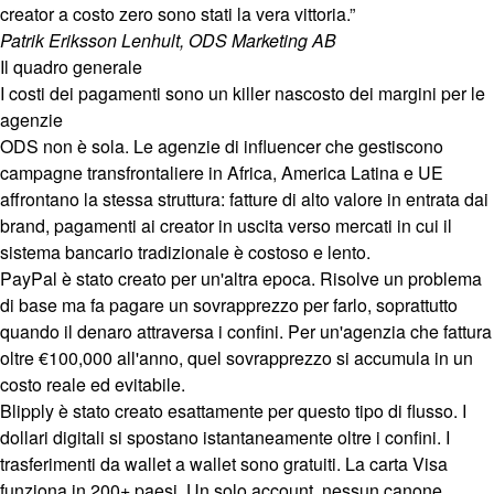
creator a costo zero sono stati la vera vittoria.”
Patrik Eriksson Lenhult, ODS Marketing AB
Il quadro generale
I costi dei pagamenti sono un killer nascosto dei margini per le
agenzie
ODS non è sola. Le agenzie di influencer che gestiscono
campagne transfrontaliere in Africa, America Latina e UE
affrontano la stessa struttura: fatture di alto valore in entrata dai
brand, pagamenti ai creator in uscita verso mercati in cui il
sistema bancario tradizionale è costoso e lento.
PayPal è stato creato per un'altra epoca. Risolve un problema
di base ma fa pagare un sovrapprezzo per farlo, soprattutto
quando il denaro attraversa i confini. Per un'agenzia che fattura
oltre €100,000 all'anno, quel sovrapprezzo si accumula in un
costo reale ed evitabile.
Blipply è stato creato esattamente per questo tipo di flusso. I
dollari digitali si spostano istantaneamente oltre i confini. I
trasferimenti da wallet a wallet sono gratuiti. La carta Visa
funziona in 200+ paesi. Un solo account, nessun canone