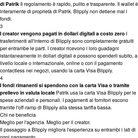
di Patrik
Il regolamento è rapido, pulito e trasparente. Il wallet è
interamente di proprietà di Patrik. Blipply non detiene mai i
fondi.
3
I creator vengono pagati in dollari digitali a costo zero
I
trasferimenti all'interno di Blipply sono completamente gratuiti
per entrambe le parti. I creator ricevono i loro guadagni
istantaneamente in dollari digitali e possono spenderli subito, a
livello locale o internazionale, online o con il pagamento
contactless nei negozi, usando la carta Visa Blipply.
4
I fondi rimanenti si spendono con la carta Visa o tramite
prelievo in valuta locale
Patrik usa la carta Visa Blipply per le
spese aziendali e personali. I pagamenti ai fornitori escono
tramite l'off-ramp di Blipply alla stessa tariffa bassa.
Chi ne beneficia
Meglio per l'agenzia. Meglio per il creator.
Il passaggio a Blipply migliora l'esperienza su entrambi i lati di
ogni pagamento.