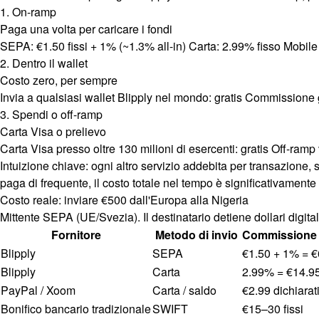
1. On-ramp
Paga una volta per caricare i fondi
SEPA: €1.50 fissi + 1% (~1.3% all-in) Carta: 2.99% fisso Mobile 
2. Dentro il wallet
Costo zero, per sempre
Invia a qualsiasi wallet Blipply nel mondo: gratis Commissione g
3. Spendi o off-ramp
Carta Visa o prelievo
Carta Visa presso oltre 130 milioni di esercenti: gratis Off-ram
Intuizione chiave: ogni altro servizio addebita per transazione, s
paga di frequente, il costo totale nel tempo è significativamente 
Costo reale: inviare €500 dall'Europa alla Nigeria
Mittente SEPA (UE/Svezia). Il destinatario detiene dollari digital
Fornitore
Metodo di invio
Commissione 
Blipply
SEPA
€1.50 + 1% = €
Blipply
Carta
2.99% = €14.9
PayPal / Xoom
Carta / saldo
€2.99 dichiarat
Bonifico bancario tradizionale
SWIFT
€15–30 fissi