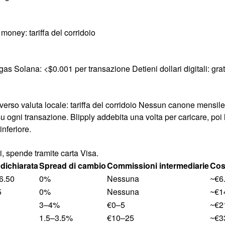
money: tariffa del corridoio
as Solana: <$0.001 per transazione Detieni dollari digitali: grat
p verso valuta locale: tariffa del corridoio Nessun canone mensi
u ogni transazione. Blipply addebita una volta per caricare, poi l
inferiore.
i, spende tramite carta Visa.
dichiarata
Spread di cambio
Commissioni intermediarie
Cost
6.50
0%
Nessuna
~€6
5
0%
Nessuna
~€1
i
3–4%
€0–5
~€2
1.5–3.5%
€10–25
~€3