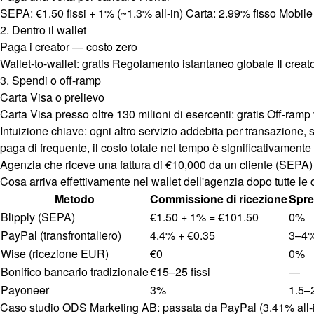
SEPA: €1.50 fissi + 1% (~1.3% all-in) Carta: 2.99% fisso Mobile 
2. Dentro il wallet
Paga i creator — costo zero
Wallet-to-wallet: gratis Regolamento istantaneo globale Il creat
3. Spendi o off-ramp
Carta Visa o prelievo
Carta Visa presso oltre 130 milioni di esercenti: gratis Off-ram
Intuizione chiave: ogni altro servizio addebita per transazione, s
paga di frequente, il costo totale nel tempo è significativamente 
Agenzia che riceve una fattura di €10,000 da un cliente (SEPA)
Cosa arriva effettivamente nel wallet dell'agenzia dopo tutte le
Metodo
Commissione di ricezione
Spre
Blipply (SEPA)
€1.50 + 1% = €101.50
0%
PayPal (transfrontaliero)
4.4% + €0.35
3–4
Wise (ricezione EUR)
€0
0%
Bonifico bancario tradizionale
€15–25 fissi
—
Payoneer
3%
1.5–
Caso studio ODS Marketing AB: passata da PayPal (3.41% all-in