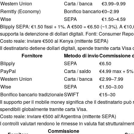
Western Union
Carta / banca
€3.99–9.99
Remitly (Economy)
Bonifico bancario
€0–2.99
Wise
SEPA
€1.50–4.59
Blipply SEPA: €1.50 fissi + 1%. A €500 = €6.50 (~1.3%). A €10,
supporta la detenzione di dollari digitali. Fonti: Consumer R
Costo reale: inviare €500 al Kenya (mittente SEPA)
Il destinatario detiene dollari digitali, spende tramite carta Vis
Fornitore
Metodo di invio
Commissione d
Blipply
SEPA
€6.50
PayPal
Carta / saldo
€4.99 max + 5%
Western Union
Carta / banca
€2.99–7.99
Wise
SEPA
€1.50–3.00
Bonifico bancario tradizionale
SWIFT
€15–30
Il supporto per il mobile money significa che il destinatario può 
spendibili globalmente tramite carta Visa.
Costo reale: inviare €500 all'Argentina (mittente SEPA)
I controlli valutari rendono le rimesse in valuta fiat strutturalme
Commissione