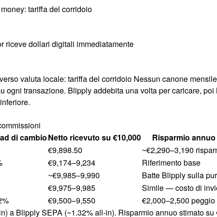
money: tariffa del corridoio
or riceve dollari digitali immediatamente
p verso valuta locale: tariffa del corridoio Nessun canone mensi
u ogni transazione. Blipply addebita una volta per caricare, poi l
inferiore.
 commissioni
ad di cambio
Netto ricevuto su €10,000
Risparmio annuo 
€9,898.50
~€2,290–3,190 rispar
%
€9,174–9,234
Riferimento base
~€9,985–9,990
Batte Blipply sulla p
€9,975–9,985
Simile — costo di invi
2%
€9,500–9,550
€2,000–2,500 peggio d
) a Blipply SEPA (~1.32% all-in). Risparmio annuo stimato su 