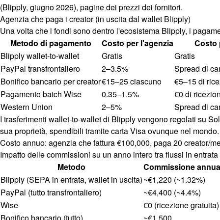
(Blipply, giugno 2026), pagine dei prezzi dei fornitori.
Agenzia che paga i creator (in uscita dal wallet Blipply)
Una volta che i fondi sono dentro l'ecosistema Blipply, i pagame
Metodo di pagamento
Costo per l'agenzia
Costo p
Blipply wallet-to-wallet
Gratis
Gratis
PayPal transfrontaliero
2–3.5%
Spread di ca
Bonifico bancario per creator
€15–25 ciascuno
€5–15 di ric
Pagamento batch Wise
0.35–1.5%
€0 di ricezio
Western Union
2–5%
Spread di c
I trasferimenti wallet-to-wallet di Blipply vengono regolati su So
sua proprietà, spendibili tramite carta Visa ovunque nel mondo.
Costo annuo: agenzia che fattura €100,000, paga 20 creator/m
Impatto delle commissioni su un anno intero tra flussi in entrata 
Metodo
Commissione annua 
Blipply (SEPA in entrata, wallet in uscita)
~€1,220 (~1.32%)
PayPal (tutto transfrontaliero)
~€4,400 (~4.4%)
Wise
€0 (ricezione gratuita)
Bonifico bancario (tutto)
~€1,500