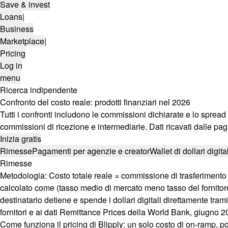
Save & invest
Loans
|
Business
Marketplace
|
Pricing
Log in
menu
Ricerca indipendente
Confronto del costo reale: prodotti finanziari nel 2026
Tutti i confronti includono le commissioni dichiarate e lo spre
commissioni di ricezione e intermediarie. Dati ricavati dalle pag
Inizia gratis
Rimesse
Pagamenti per agenzie e creator
Wallet di dollari digit
Rimesse
Metodologia:
Costo totale reale = commissione di trasferimento
calcolato come (tasso medio di mercato meno tasso del fornitore) 
destinatario detiene e spende i dollari digitali direttamente trami
fornitori e ai dati Remittance Prices della World Bank, giugno 2
Come funziona il pricing di Blipply: un solo costo di on-ramp, po