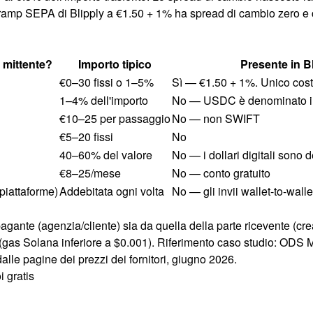
n-ramp SEPA di Blipply a €1.50 + 1% ha spread di cambio zero e
l mittente?
Importo tipico
Presente in B
€0–30 fissi o 1–5%
Sì — €1.50 + 1%. Unico cost
1–4% dell'importo
No — USDC è denominato i
€10–25 per passaggio
No — non SWIFT
€5–20 fissi
No
40–60% del valore
No — i dollari digitali sono
€8–25/mese
No — conto gratuito
 piattaforme)
Addebitata ogni volta
No — gli invii wallet-to-wall
pagante (agenzia/cliente) sia da quella della parte ricevente (cre
ito (gas Solana inferiore a $0.001). Riferimento caso studio: 
dalle pagine dei prezzi dei fornitori, giugno 2026.
i gratis