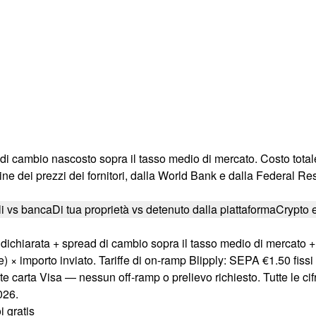
ad di cambio nascosto sopra il tasso medio di mercato. Costo tot
ine dei prezzi dei fornitori, dalla World Bank e dalla Federal Re
ali vs banca
Di tua proprietà vs detenuto dalla piattaforma
Crypto 
 dichiarata + spread di cambio sopra il tasso medio di mercato 
× importo inviato. Tariffe di on-ramp Blipply: SEPA €1.50 fissi +
te carta Visa — nessun off-ramp o prelievo richiesto. Tutte le cifr
026.
i gratis