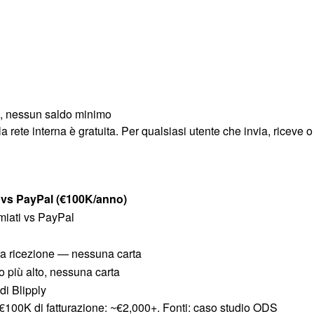
le, nessun saldo minimo
a rete interna è gratuita. Per qualsiasi utente che invia, riceve o
vs PayPal (€100K/anno)
miati vs PayPal
ura ricezione — nessuna carta
o più alto, nessuna carta
i Blipply
€100K di fatturazione: ~€2,000+. Fonti: caso studio ODS