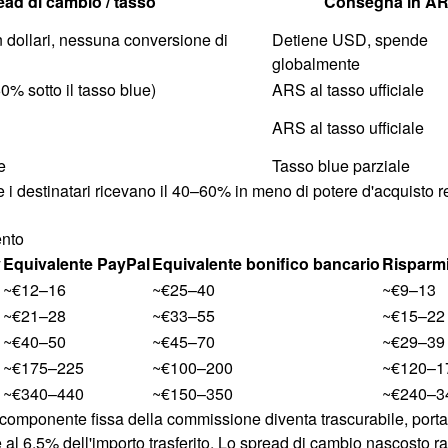
ead di cambio / tasso
Consegna in A
dollari, nessuna conversione di
Detiene USD, spende
globalmente
0% sotto il tasso blue)
ARS al tasso ufficiale
ARS al tasso ufficiale
e
Tasso blue parziale
he i destinatari ricevano il 40–60% in meno di potere d'acquisto re
ento
y
Equivalente PayPal
Equivalente bonifico bancario
Risparm
~€12–16
~€25–40
~€9–13
~€21–28
~€33–55
~€15–22
~€40–50
~€45–70
~€29–39
~€175–225
~€100–200
~€120–1
~€340–440
~€150–350
~€240–3
componente fissa della commissione diventa trascurabile, portand
 al 6.5% dell'importo trasferito. Lo spread di cambio nascosto ra