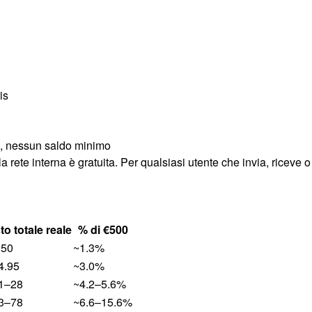
is
le, nessun saldo minimo
a rete interna è gratuita. Per qualsiasi utente che invia, riceve o
o totale reale
% di €500
.50
~1.3%
4.95
~3.0%
1–28
~4.2–5.6%
3–78
~6.6–15.6%