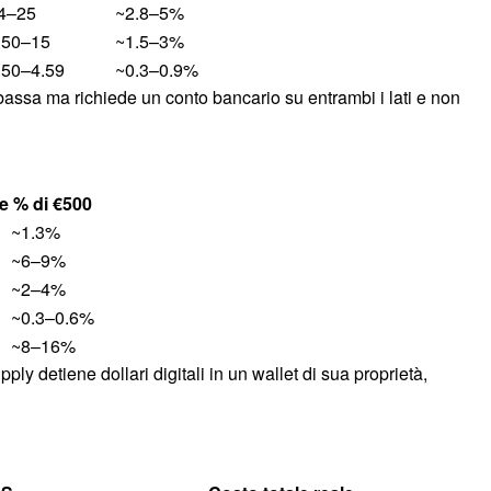
4–25
~2.8–5%
.50–15
~1.5–3%
.50–4.59
~0.3–0.9%
assa ma richiede un conto bancario su entrambi i lati e non
le
% di €500
~1.3%
~6–9%
~2–4%
~0.3–0.6%
~8–16%
ply detiene dollari digitali in un wallet di sua proprietà,