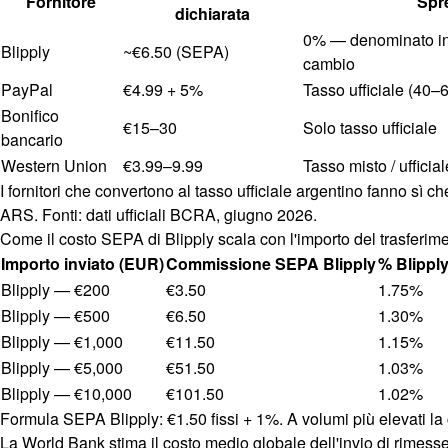
Fornitore
Spr
dichiarata
0% — denominato in 
Blipply
~€6.50 (SEPA)
cambio
PayPal
€4.99 + 5%
Tasso ufficiale (40–6
Bonifico
€15–30
Solo tasso ufficiale
bancario
Western Union
€3.99–9.99
Tasso misto / ufficial
I fornitori che convertono al tasso ufficiale argentino fanno sì c
ARS. Fonti: dati ufficiali BCRA, giugno 2026.
Come il costo SEPA di Blipply scala con l'importo del trasferim
Importo inviato (EUR)
Commissione SEPA Blipply
% Blippl
Blipply — €200
€3.50
1.75%
Blipply — €500
€6.50
1.30%
Blipply — €1,000
€11.50
1.15%
Blipply — €5,000
€51.50
1.03%
Blipply — €10,000
€101.50
1.02%
Formula SEPA Blipply: €1.50 fissi + 1%. A volumi più elevati la 
La World Bank stima il costo medio globale dell'invio di rimesse