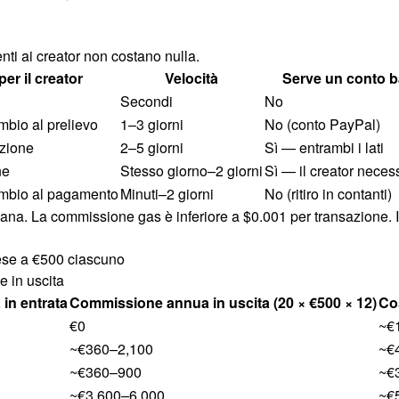
nti ai creator non costano nulla.
er il creator
Velocità
Serve un conto 
Secondi
No
mbio al prelievo
1–3 giorni
No (conto PayPal)
ezione
2–5 giorni
Sì — entrambi i lati
ne
Stesso giorno–2 giorni
Sì — il creator neces
ambio al pagamento
Minuti–2 giorni
No (ritiro in contanti)
lana. La commissione gas è inferiore a $0.001 per transazione. Il 
ese a €500 ciascuno
e in uscita
in entrata
Commissione annua in uscita (20 × €500 × 12)
Co
€0
~€
~€360–2,100
~€
~€360–900
~€
~€3,600–6,000
~€