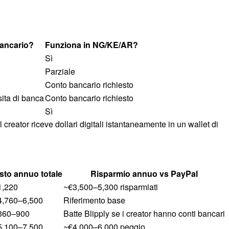
bancario?
Funziona in NG/KE/AR?
Sì
Parziale
Conto bancario richiesto
sita di banca
Conto bancario richiesto
Sì
creator riceve dollari digitali istantaneamente in un wallet di
sto annuo totale
Risparmio annuo vs PayPal
1,220
~€3,500–5,300 risparmiati
4,760–6,500
Riferimento base
360–900
Batte Blipply se i creator hanno conti bancari
5,100–7,500
~€4,000–6,000 peggio