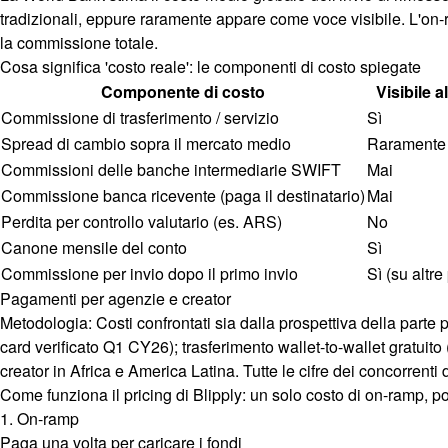
tradizionali, eppure raramente appare come voce visibile. L'o
la commissione totale.
Cosa significa 'costo reale': le componenti di costo spiegate
Componente di costo
Visibile a
Commissione di trasferimento / servizio
Sì
Spread di cambio sopra il mercato medio
Raramente
Commissioni delle banche intermediarie SWIFT
Mai
Commissione banca ricevente (paga il destinatario)
Mai
Perdita per controllo valutario (es. ARS)
No
Canone mensile del conto
Sì
Commissione per invio dopo il primo invio
Sì (su altre
Pagamenti per agenzie e creator
Metodologia:
Costi confrontati sia dalla prospettiva della parte 
card verificato Q1 CY26); trasferimento wallet-to-wallet gratu
creator in Africa e America Latina. Tutte le cifre dei concorrenti 
Come funziona il pricing di Blipply: un solo costo di on-ramp, po
1. On-ramp
Paga una volta per caricare i fondi