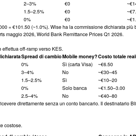
2–3%
€0
~€1
1.5–2.5%
€0
~€7
0%
€0
~€1
000 = €101.50 (~1.0%). Wise ha la commissione dichiarata più b
eports maggio 2026, World Bank Remittance Prices Q1 2026.
a o effettua off-ramp verso KES.
ichiarata
Spread di cambio
Mobile money?
Costo totale rea
0%
Sì (carta Visa)
~€6.50
3–4%
No
~€30–45
1.5–2.5%
Sì
~€10–20
0%
Solo banca
~€1.50–3.00
2.5–4%
No
~€40–80
ricevere direttamente senza un conto bancario. Il destinatario Blip
nte costose.