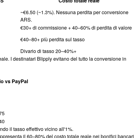
RS
Costo totale reale
~€6.50 (~1.3%). Nessuna perdita per conversione
ARS.
€30+ di commissione + 40–60% di perdita di valore
€40–80+ più perdita sul tasso
Divario di tasso 20–40%+
ale. I destinatari Blipply evitano del tutto la conversione in
io vs PayPal
75
40
o il tasso effettivo vicino all'1%.
ppresenta il 60–80% del costo totale reale nei bonifici bancari