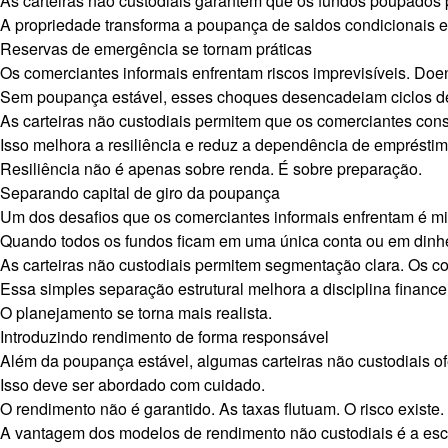
As carteiras não custodiais garantem que os fundos poupados 
A propriedade transforma a poupança de saldos condicionais e
Reservas de emergência se tornam práticas
Os comerciantes informais enfrentam riscos imprevisíveis. Do
Sem poupança estável, esses choques desencadeiam ciclos d
As carteiras não custodiais permitem que os comerciantes cons
Isso melhora a resiliência e reduz a dependência de empréstim
Resiliência não é apenas sobre renda. É sobre preparação.
Separando capital de giro da poupança
Um dos desafios que os comerciantes informais enfrentam é mis
Quando todos os fundos ficam em uma única conta ou em dinheiro
As carteiras não custodiais permitem segmentação clara. Os 
Essa simples separação estrutural melhora a disciplina financ
O planejamento se torna mais realista.
Introduzindo rendimento de forma responsável
Além da poupança estável, algumas carteiras não custodiais o
Isso deve ser abordado com cuidado.
O rendimento não é garantido. As taxas flutuam. O risco existe.
A vantagem dos modelos de rendimento não custodiais é a esc