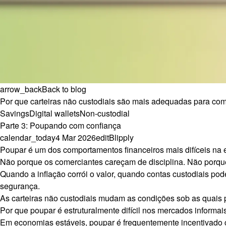
arrow_back
Back to blog
Por que carteiras não custodiais são mais adequadas para com
Savings
Digital wallets
Non-custodial
Parte 3: Poupando com confiança
calendar_today
4 Mar 2026
edit
Blipply
Poupar é um dos comportamentos financeiros mais difíceis na 
Não porque os comerciantes careçam de disciplina. Não porqu
Quando a inflação corrói o valor, quando contas custodiais p
segurança.
As carteiras não custodiais mudam as condições sob as quais p
Por que poupar é estruturalmente difícil nos mercados informai
Em economias estáveis, poupar é frequentemente incentivado 