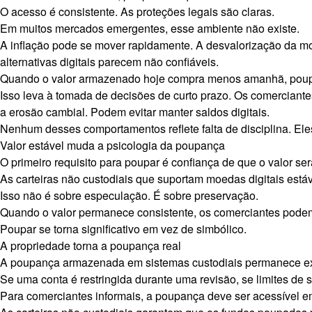
O acesso é consistente. As proteções legais são claras.
Em muitos mercados emergentes, esse ambiente não existe.
A inflação pode se mover rapidamente. A desvalorização da 
alternativas digitais parecem não confiáveis.
Quando o valor armazenado hoje compra menos amanhã, poupar
Isso leva à tomada de decisões de curto prazo. Os comerciant
a erosão cambial. Podem evitar manter saldos digitais.
Nenhum desses comportamentos reflete falta de disciplina. Eles
Valor estável muda a psicologia da poupança
O primeiro requisito para poupar é confiança de que o valor se
As carteiras não custodiais que suportam moedas digitais est
Isso não é sobre especulação. É sobre preservação.
Quando o valor permanece consistente, os comerciantes podem
Poupar se torna significativo em vez de simbólico.
A propriedade torna a poupança real
A poupança armazenada em sistemas custodiais permanece exp
Se uma conta é restringida durante uma revisão, se limites de 
Para comerciantes informais, a poupança deve ser acessível 