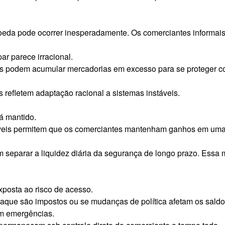
moeda pode ocorrer inesperadamente. Os comerciantes informa
 parece irracional.
es podem acumular mercadorias em excesso para se proteger co
 refletem adaptação racional a sistemas instáveis.
rá mantido.
áveis permitem que os comerciantes mantenham ganhos em uma f
 separar a liquidez diária da segurança de longo prazo. Essa
osta ao risco de acesso.
saque são impostos ou se mudanças de política afetam os saldos
em emergências.