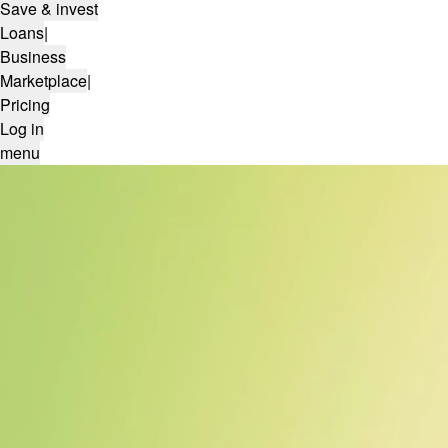
Save & invest
Loans
|
Business
Marketplace
|
Pricing
Log in
menu