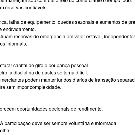
permaneçam sob controle direto do comerciante o tempo todo.
m reservas confiáveis.
ença, falha de equipamento, quedas sazonais e aumentos de pr
e endividamento.
truam reservas de emergência em valor estável, independentes 
os informais.
turar capital de giro e poupança pessoal.
, a disciplina de gastos se torna difícil.
comerciantes podem manter fundos diários de transação separa
eira sem impor complexidade.
ferecem oportunidades opcionais de rendimento.
 A participação deve ser sempre voluntária e informada.
olha.