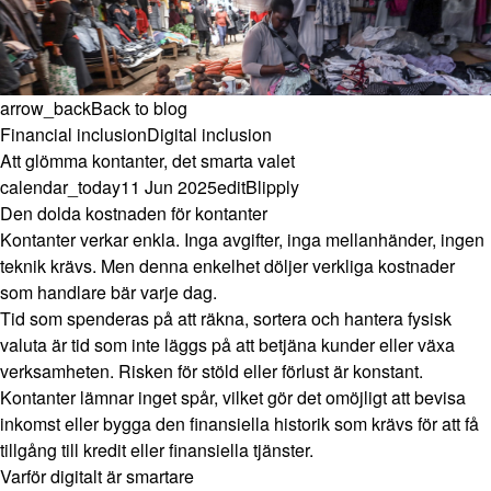
arrow_back
Back to blog
Financial inclusion
Digital inclusion
Att glömma kontanter, det smarta valet
calendar_today
11 Jun 2025
edit
Blipply
Den dolda kostnaden för kontanter
Kontanter verkar enkla. Inga avgifter, inga mellanhänder, ingen
teknik krävs. Men denna enkelhet döljer verkliga kostnader
som handlare bär varje dag.
Tid som spenderas på att räkna, sortera och hantera fysisk
valuta är tid som inte läggs på att betjäna kunder eller växa
verksamheten. Risken för stöld eller förlust är konstant.
Kontanter lämnar inget spår, vilket gör det omöjligt att bevisa
inkomst eller bygga den finansiella historik som krävs för att få
tillgång till kredit eller finansiella tjänster.
Varför digitalt är smartare