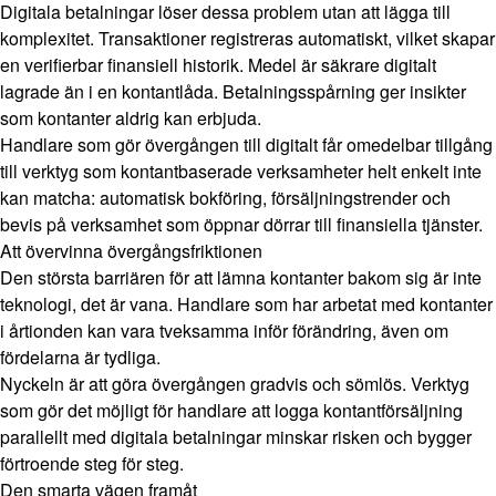
Digitala betalningar löser dessa problem utan att lägga till
komplexitet. Transaktioner registreras automatiskt, vilket skapar
en verifierbar finansiell historik. Medel är säkrare digitalt
lagrade än i en kontantlåda. Betalningsspårning ger insikter
som kontanter aldrig kan erbjuda.
Handlare som gör övergången till digitalt får omedelbar tillgång
till verktyg som kontantbaserade verksamheter helt enkelt inte
kan matcha: automatisk bokföring, försäljningstrender och
bevis på verksamhet som öppnar dörrar till finansiella tjänster.
Att övervinna övergångsfriktionen
Den största barriären för att lämna kontanter bakom sig är inte
teknologi, det är vana. Handlare som har arbetat med kontanter
i årtionden kan vara tveksamma inför förändring, även om
fördelarna är tydliga.
Nyckeln är att göra övergången gradvis och sömlös. Verktyg
som gör det möjligt för handlare att logga kontantförsäljning
parallellt med digitala betalningar minskar risken och bygger
förtroende steg för steg.
Den smarta vägen framåt