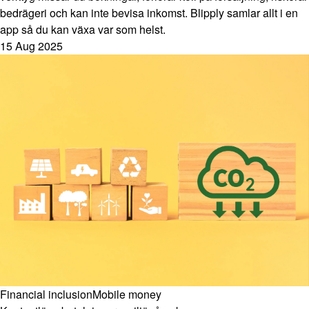
bedrägeri och kan inte bevisa inkomst. Blipply samlar allt i en
app så du kan växa var som helst.
15 Aug 2025
Financial inclusion
Mobile money