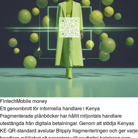
Fintech
Mobile money
Ett genombrott för informella handlare i Kenya
Fragmenterade plånböcker har hållit miljontals handlare
utestängda från digitala betalningar. Genom att stödja Kenyas
KE-QR-standard avslutar Blipply fragmenteringen och ger varje
handlare möjlighet att acceptera vilken digital betalning som