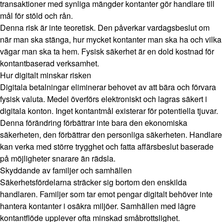
transaktioner med synliga mängder kontanter gör handlare till
mål för stöld och rån.
Denna risk är inte teoretisk. Den påverkar vardagsbeslut om
när man ska stänga, hur mycket kontanter man ska ha och vilka
vägar man ska ta hem. Fysisk säkerhet är en dold kostnad för
kontantbaserad verksamhet.
Hur digitalt minskar risken
Digitala betalningar eliminerar behovet av att bära och förvara
fysisk valuta. Medel överförs elektroniskt och lagras säkert i
digitala konton. Inget kontantmål existerar för potentiella tjuvar.
Denna förändring förbättrar inte bara den ekonomiska
säkerheten, den förbättrar den personliga säkerheten. Handlare
kan verka med större trygghet och fatta affärsbeslut baserade
på möjligheter snarare än rädsla.
Skyddande av familjer och samhällen
Säkerhetsfördelarna sträcker sig bortom den enskilda
handlaren. Familjer som tar emot pengar digitalt behöver inte
hantera kontanter i osäkra miljöer. Samhällen med lägre
kontantflöde upplever ofta minskad småbrottslighet.