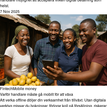
helst.
7 Nov 2025
Fintech
Mobile money
Varför handlare måste gå mobilt för att växa
Att verka offline döljer din verksamhet från tillväxt. Utan digitala
verktyg missar du bokningar, förlorar koll på försäljning, riskerar