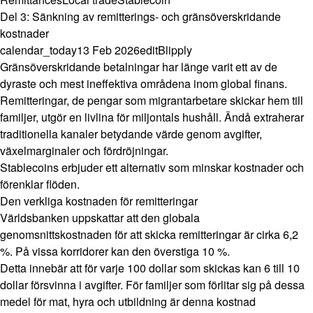
Del 3: Sänkning av remitterings- och gränsöverskridande
kostnader
calendar_today
13 Feb 2026
edit
Blipply
Gränsöverskridande betalningar har länge varit ett av de
dyraste och mest ineffektiva områdena inom global finans.
Remitteringar, de pengar som migrantarbetare skickar hem till
familjer, utgör en livlina för miljontals hushåll. Ändå extraherar
traditionella kanaler betydande värde genom avgifter,
växelmarginaler och fördröjningar.
Stablecoins erbjuder ett alternativ som minskar kostnader och
förenklar flöden.
Den verkliga kostnaden för remitteringar
Världsbanken uppskattar att den globala
genomsnittskostnaden för att skicka remitteringar är cirka 6,2
%. På vissa korridorer kan den överstiga 10 %.
Detta innebär att för varje 100 dollar som skickas kan 6 till 10
dollar försvinna i avgifter. För familjer som förlitar sig på dessa
medel för mat, hyra och utbildning är denna kostnad