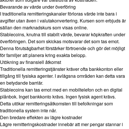
Bevarande av värde under överföring
I traditionella remitteringskanaler förloras värde inte bara i
avgifter utan även i valutakonvertering. Kursen som erbjuds är
sällan den marknadskurs som visas online.
Stablecoins, knutna till stabilt värde, bevarar köpkraften under
överföringen. Det som skickas motsvarar det som tas emot.
Denna förutsägbarhet förstärker förtroende och gör det möjligt
för familjer att planera kring exakta belopp.
Utökning av finansiell åtkomst
Traditionella remitteringstjänster kräver ofta bankkonton eller
tillgång till fysiska agenter. I avlägsna områden kan detta vara
en betydande barriär.
Stablecoins kan tas emot med en mobiltelefon och en digital
plånbok. Inget bankkonto krävs. Ingen fysisk agent krävs.
Detta utökar remitteringsåtkomsten till befolkningar som
traditionella system inte når.
Den bredare effekten av lägre kostnader
Lägre remitteringskostnader innebär att mer pengar stannar i