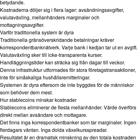
betydande.
Kostnaderna döljer sig i flera lager: avsändningsavgifter,
valutaväxling, mellanhänders marginaler och
mottagningsavgifter.
Varför traditionella system är dyra
Traditionella gränsöverskridande betalningar kräver
korrespondentbanknätverk. Varje bank i kedjan tar ut en avgift.
Valutaväxling sker till icke-transparenta kurser.
Handläggningstider kan sträcka sig från dagar till veckor.
Denna infrastruktur utformades för stora företagstransaktioner,
inte för småskaliga hushållsremitteringar.
Systemen är dyra eftersom de inte byggdes för de människor
som behöver dem mest.
Hur stablecoins minskar kostnader
Stablecoins eliminerar de flesta mellanhänder. Värde överförs
direkt mellan avsändare och mottagare.
Det finns inga korrespondentbanker som tar marginaler. Ingen
flerdagars väntan. Inga dolda växelkursspreadar.
Resultatet är en dramatisk minskning av den totala kostnaden