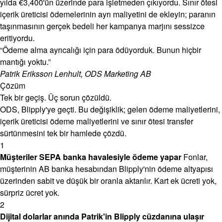
yılda €3,400'ün üzerinde para işletmeden çıkıyordu. Sınır ötesi
içerik üreticisi ödemelerinin ayrı maliyetini de ekleyin; paranın
taşınmasının gerçek bedeli her kampanya marjını sessizce
eritiyordu.
“Ödeme alma ayrıcalığı için para ödüyorduk. Bunun hiçbir
mantığı yoktu.”
Patrik Eriksson Lenhult, ODS Marketing AB
Çözüm
Tek bir geçiş. Üç sorun çözüldü.
ODS, Blipply'ye geçti. Bu değişiklik; gelen ödeme maliyetlerini,
içerik üreticisi ödeme maliyetlerini ve sınır ötesi transfer
sürtünmesini tek bir hamlede çözdü.
1
Müşteriler SEPA banka havalesiyle ödeme yapar
Fonlar,
müşterinin AB banka hesabından Blipply'nin ödeme altyapısı
üzerinden sabit ve düşük bir oranla aktarılır. Kart ek ücreti yok,
sürpriz ücret yok.
2
Dijital dolarlar anında Patrik'in Blipply cüzdanına ulaşır