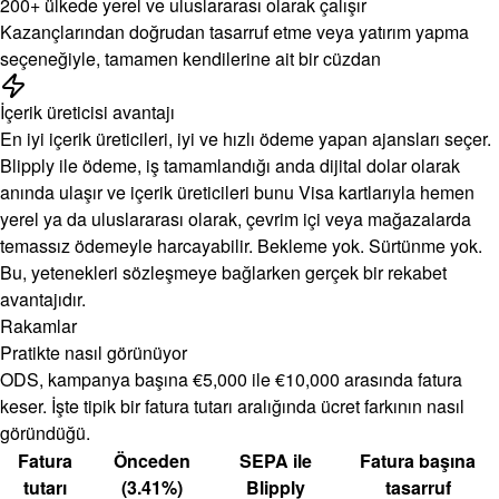
200+ ülkede yerel ve uluslararası olarak çalışır
Kazançlarından doğrudan tasarruf etme veya yatırım yapma
seçeneğiyle, tamamen kendilerine ait bir cüzdan
İçerik üreticisi avantajı
En iyi içerik üreticileri, iyi ve hızlı ödeme yapan ajansları seçer.
Blipply ile ödeme, iş tamamlandığı anda dijital dolar olarak
anında ulaşır ve içerik üreticileri bunu Visa kartlarıyla hemen
yerel ya da uluslararası olarak, çevrim içi veya mağazalarda
temassız ödemeyle harcayabilir. Bekleme yok. Sürtünme yok.
Bu, yetenekleri sözleşmeye bağlarken gerçek bir rekabet
avantajıdır.
Rakamlar
Pratikte nasıl görünüyor
ODS, kampanya başına €5,000 ile €10,000 arasında fatura
keser. İşte tipik bir fatura tutarı aralığında ücret farkının nasıl
göründüğü.
Fatura
Önceden
SEPA ile
Fatura başına
tutarı
(3.41%)
Blipply
tasarruf