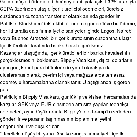
Gelen müşteri ödemeleri, her şey dahil yaklaşık 1.32% oranıyla
SEPA üzerinden ulaşır. İçerik üreticisi ödemeleri, ücretsiz
cüzdandan cüzdana transferler olarak anında gönderilir.
Patrik'in Stockholm'deki ekibi bir ödeme gönderir ve bu ödeme,
her iki tarafta da sıfır maliyetle saniyeler içinde Lagos, Nairobi
veya Buenos Aires'teki bir içerik üreticisinin cüzdanına ulaşır.
İçerik üreticisi tarafında banka hesabı gerekmez.
Kazançlar ulaştığında, içerik üreticileri bir banka havalesinin
gerçekleşmesini beklemez. Blipply Visa kartı, dijital dolarlarını
aynı gün, kendi para birimlerinde yerel olarak ya da
uluslararası olarak, çevrim içi veya mağazalarda temassız
ödemeyle harcamalarına olanak tanır. Ulaştığı anda iş gören
para.
Patrik için Blipply Visa kartı, günlük iş ve kişisel harcamaları da
karşılar. SEK veya EUR cinsinden ara sıra yapılan tedarikçi
ödemeleri, aynı düşük oranla Blipply'nin off-ramp'i üzerinden
gönderilir ve paranın taşınmasının toplam maliyetini
öngörülebilir ve düşük tutar.
“Ücretteki düşüş bir yana. Asıl kazanç, sıfır maliyetli içerik