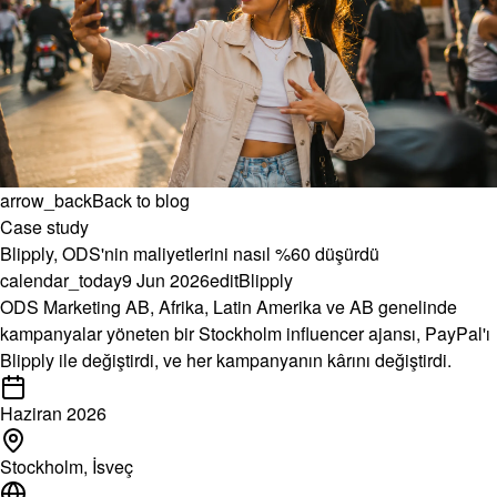
arrow_back
Back to blog
Case study
Blipply, ODS'nin maliyetlerini nasıl %60 düşürdü
calendar_today
9 Jun 2026
edit
Blipply
ODS Marketing AB
, Afrika, Latin Amerika ve AB genelinde
kampanyalar yöneten bir Stockholm influencer ajansı, PayPal'ı
Blipply ile değiştirdi, ve her kampanyanın kârını değiştirdi.
Haziran 2026
Stockholm, İsveç