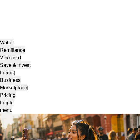
Wallet
Remittance
Visa card
Save & invest
Loans
|
Business
Marketplace
|
Pricing
Log in
menu