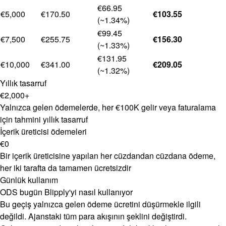
€66.95
€5,000
€170.50
€103.55
(~1.34%)
€99.45
€7,500
€255.75
€156.30
(~1.33%)
€131.95
€10,000
€341.00
€209.05
(~1.32%)
Yıllık tasarruf
€2,000+
Yalnızca gelen ödemelerde, her €100K gelir veya faturalama
için tahmini yıllık tasarruf
İçerik üreticisi ödemeleri
€0
Bir içerik üreticisine yapılan her cüzdandan cüzdana ödeme,
her iki tarafta da tamamen ücretsizdir
Günlük kullanım
ODS bugün Blipply'yi nasıl kullanıyor
Bu geçiş yalnızca gelen ödeme ücretini düşürmekle ilgili
değildi. Ajanstaki tüm para akışının şeklini değiştirdi.