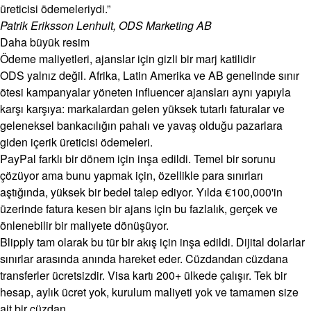
üreticisi ödemeleriydi.”
Patrik Eriksson Lenhult, ODS Marketing AB
Daha büyük resim
Ödeme maliyetleri, ajanslar için gizli bir marj katilidir
ODS yalnız değil. Afrika, Latin Amerika ve AB genelinde sınır
ötesi kampanyalar yöneten influencer ajansları aynı yapıyla
karşı karşıya: markalardan gelen yüksek tutarlı faturalar ve
geleneksel bankacılığın pahalı ve yavaş olduğu pazarlara
giden içerik üreticisi ödemeleri.
PayPal farklı bir dönem için inşa edildi. Temel bir sorunu
çözüyor ama bunu yapmak için, özellikle para sınırları
aştığında, yüksek bir bedel talep ediyor. Yılda €100,000'in
üzerinde fatura kesen bir ajans için bu fazlalık, gerçek ve
önlenebilir bir maliyete dönüşüyor.
Blipply tam olarak bu tür bir akış için inşa edildi. Dijital dolarlar
sınırlar arasında anında hareket eder. Cüzdandan cüzdana
transferler ücretsizdir. Visa kartı 200+ ülkede çalışır. Tek bir
hesap, aylık ücret yok, kurulum maliyeti yok ve tamamen size
ait bir cüzdan.