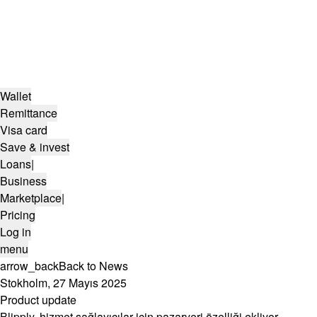
Wallet
Remittance
Visa card
Save & invest
Loans
|
Business
Marketplace
|
Pricing
Log in
menu
arrow_back
Back to News
Stokholm, 27 Mayıs 2025
Product update
Blipply, hizmet sağlayıcılar için pazaryeri özelliği ekliyor