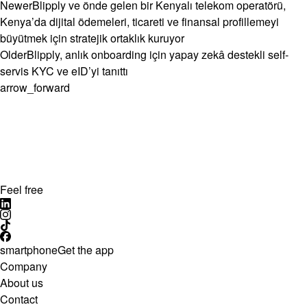
Newer
Blipply ve önde gelen bir Kenyalı telekom operatörü,
Kenya’da dijital ödemeleri, ticareti ve finansal profillemeyi
büyütmek için stratejik ortaklık kuruyor
Older
Blipply, anlık onboarding için yapay zekâ destekli self-
servis KYC ve eID’yi tanıttı
arrow_forward
Feel free
smartphone
Get the app
Company
About us
Contact