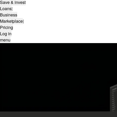
Save & invest
Loans
|
Business
Marketplace
|
Pricing
Log in
menu