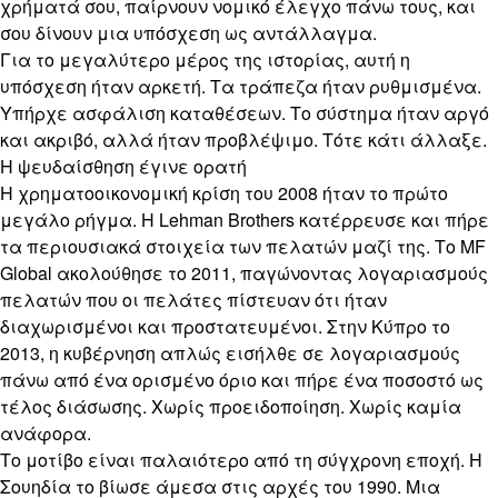
χρήματά σου, παίρνουν νομικό έλεγχο πάνω τους, και
σου δίνουν μια υπόσχεση ως αντάλλαγμα.
Για το μεγαλύτερο μέρος της ιστορίας, αυτή η
υπόσχεση ήταν αρκετή. Τα τράπεζα ήταν ρυθμισμένα.
Υπήρχε ασφάλιση καταθέσεων. Το σύστημα ήταν αργό
και ακριβό, αλλά ήταν προβλέψιμο. Τότε κάτι άλλαξε.
Η ψευδαίσθηση έγινε ορατή
Η χρηματοοικονομική κρίση του 2008 ήταν το πρώτο
μεγάλο ρήγμα. Η Lehman Brothers κατέρρευσε και πήρε
τα περιουσιακά στοιχεία των πελατών μαζί της. Το MF
Global ακολούθησε το 2011, παγώνοντας λογαριασμούς
πελατών που οι πελάτες πίστευαν ότι ήταν
διαχωρισμένοι και προστατευμένοι. Στην Κύπρο το
2013, η κυβέρνηση απλώς εισήλθε σε λογαριασμούς
πάνω από ένα ορισμένο όριο και πήρε ένα ποσοστό ως
τέλος διάσωσης. Χωρίς προειδοποίηση. Χωρίς καμία
ανάφορα.
Το μοτίβο είναι παλαιότερο από τη σύγχρονη εποχή. Η
Σουηδία το βίωσε άμεσα στις αρχές του 1990. Μια