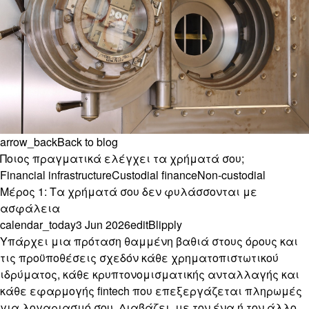
arrow_back
Back to blog
Ποιος πραγματικά ελέγχει τα χρήματά σου;
Financial infrastructure
Custodial finance
Non-custodial
Μέρος 1: Τα χρήματά σου δεν φυλάσσονται με
ασφάλεια
calendar_today
3 Jun 2026
edit
Blipply
Υπάρχει μια πρόταση θαμμένη βαθιά στους όρους και
τις προϋποθέσεις σχεδόν κάθε χρηματοπιστωτικού
ιδρύματος, κάθε κρυπτονομισματικής ανταλλαγής και
κάθε εφαρμογής fintech που επεξεργάζεται πληρωμές
για λογαριασμό σου. Διαβάζει, με τον ένα ή τον άλλο