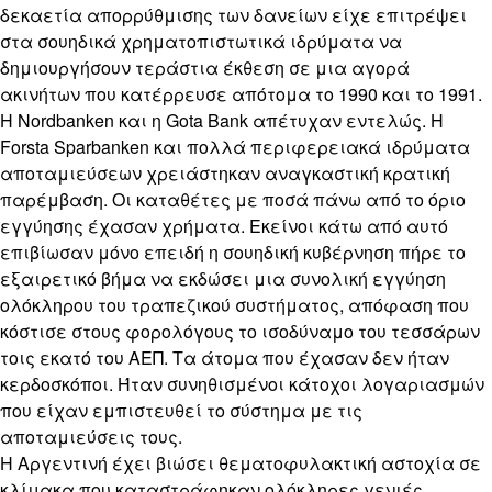
δεκαετία απορρύθμισης των δανείων είχε επιτρέψει
στα σουηδικά χρηματοπιστωτικά ιδρύματα να
δημιουργήσουν τεράστια έκθεση σε μια αγορά
ακινήτων που κατέρρευσε απότομα το 1990 και το 1991.
Η Nordbanken και η Gota Bank απέτυχαν εντελώς. Η
Forsta Sparbanken και πολλά περιφερειακά ιδρύματα
αποταμιεύσεων χρειάστηκαν αναγκαστική κρατική
παρέμβαση. Οι καταθέτες με ποσά πάνω από το όριο
εγγύησης έχασαν χρήματα. Εκείνοι κάτω από αυτό
επιβίωσαν μόνο επειδή η σουηδική κυβέρνηση πήρε το
εξαιρετικό βήμα να εκδώσει μια συνολική εγγύηση
ολόκληρου του τραπεζικού συστήματος, απόφαση που
κόστισε στους φορολόγους το ισοδύναμο του τεσσάρων
τοις εκατό του ΑΕΠ. Τα άτομα που έχασαν δεν ήταν
κερδοσκόποι. Ήταν συνηθισμένοι κάτοχοι λογαριασμών
που είχαν εμπιστευθεί το σύστημα με τις
αποταμιεύσεις τους.
Η Αργεντινή έχει βιώσει θεματοφυλακτική αστοχία σε
κλίμακα που καταστράφηκαν ολόκληρες γενιές