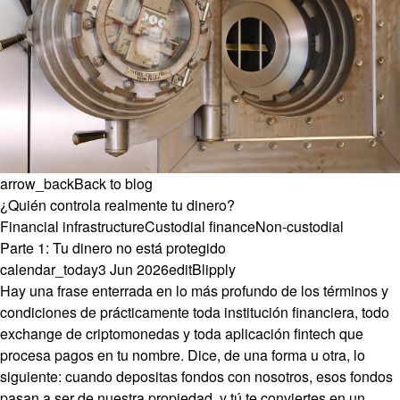
arrow_back
Back to blog
¿Quién controla realmente tu dinero?
Financial infrastructure
Custodial finance
Non-custodial
Parte 1: Tu dinero no está protegido
calendar_today
3 Jun 2026
edit
Blipply
Hay una frase enterrada en lo más profundo de los términos y
condiciones de prácticamente toda institución financiera, todo
exchange de criptomonedas y toda aplicación fintech que
procesa pagos en tu nombre. Dice, de una forma u otra, lo
siguiente: cuando depositas fondos con nosotros, esos fondos
pasan a ser de nuestra propiedad, y tú te conviertes en un