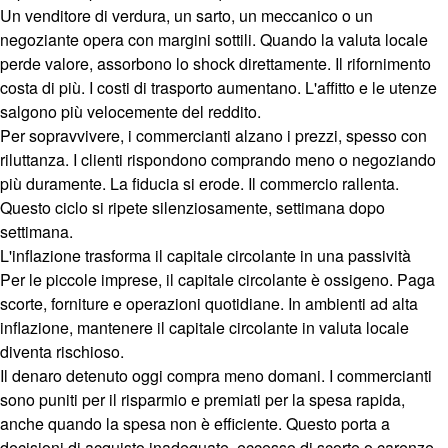
Un venditore di verdura, un sarto, un meccanico o un
negoziante opera con margini sottili. Quando la valuta locale
perde valore, assorbono lo shock direttamente. Il rifornimento
costa di più. I costi di trasporto aumentano. L'affitto e le utenze
salgono più velocemente del reddito.
Per sopravvivere, i commercianti alzano i prezzi, spesso con
riluttanza. I clienti rispondono comprando meno o negoziando
più duramente. La fiducia si erode. Il commercio rallenta.
Questo ciclo si ripete silenziosamente, settimana dopo
settimana.
L'inflazione trasforma il capitale circolante in una passività
Per le piccole imprese, il capitale circolante è ossigeno. Paga
scorte, forniture e operazioni quotidiane. In ambienti ad alta
inflazione, mantenere il capitale circolante in valuta locale
diventa rischioso.
Il denaro detenuto oggi compra meno domani. I commercianti
sono puniti per il risparmio e premiati per la spesa rapida,
anche quando la spesa non è efficiente. Questo porta a
decisioni di acquisto inadeguate, eccesso di scorte o carenze