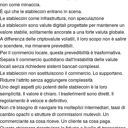
non come minaccia.
È qui che le stablecoin entrano in scena.
Le stablecoin come infrastruttura, non speculazione
Le stablecoin sono valute digitali progettate per mantenere un
valore stabile, solitamente ancorate a una forte valuta globale.
A differenza delle criptovalute volatili, il loro scopo non è salire
o scendere, ma rimanere prevedibili.
Per il commercio locale, questa prevedibilità è trasformativa.
Separa il commercio quotidiano dall'instabilità delle valute
locali senza richiedere sistemi bancari complessi.
Le stablecoin non sostituiscono il commercio. Lo supportano.
Ridurre l'attrito senza aggiungere complessità
Uno degli aspetti più potenti delle stablecoin è la loro
semplicità. Il valore è chiaro. I trasferimenti sono diretti. Il
regolamento è veloce e definitivo.
Non c'è bisogno di navigare tra molteplici intermediari, tassi di
cambio opachi o strutture di commissioni mutevoli. Un
commerciante sa cosa riceve. Un cliente sa cosa paga.
Questa chiarezza ricostruisce la fiducia a livello di transazione.