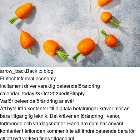
arrow_back
Back to blog
Fintech
Informal economy
Incitament driver varaktig beteendeförändring
calendar_today
28 Oct 2024
edit
Blipply
Varför beteendeförändring är svår
Att byta från kontanter till digitala betalningar kräver mer än
bara tillgänglig teknik. Det kräver en förändring i vanor,
förtroende och vardagsrutiner. Handlare som har använt
kontanter i årtionden kommer inte att ändra beteende bara för
att ett nytt verktyg finns tillgängligt.