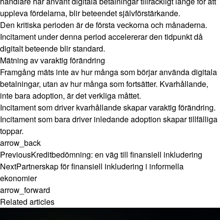
handlare har använt digitala betalningar tillräckligt länge för att
uppleva fördelarna, blir beteendet självförstärkande.
Den kritiska perioden är de första veckorna och månaderna.
Incitament under denna period accelererar den tidpunkt då
digitalt beteende blir standard.
Mätning av varaktig förändring
Framgång mäts inte av hur många som börjar använda digitala
betalningar, utan av hur många som fortsätter. Kvarhållande,
inte bara adoption, är det verkliga måttet.
Incitament som driver kvarhållande skapar varaktig förändring.
Incitament som bara driver inledande adoption skapar tillfälliga
toppar.
arrow_back
Previous
Kreditbedömning: en väg till finansiell inkludering
Next
Partnerskap för finansiell inkludering i informella
ekonomier
arrow_forward
Related articles