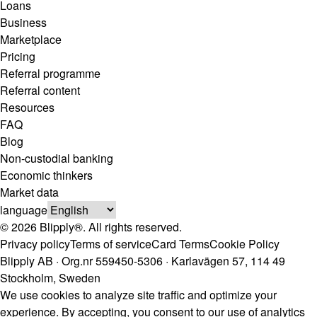
Loans
Business
Marketplace
Pricing
Referral programme
Referral content
Resources
FAQ
Blog
Non-custodial banking
Economic thinkers
Market data
language
© 2026 Blipply®. All rights reserved.
Privacy policy
Terms of service
Card Terms
Cookie Policy
Blipply AB · Org.nr 559450-5306 · Karlavägen 57, 114 49
Stockholm, Sweden
We use cookies to analyze site traffic and optimize your
experience. By accepting, you consent to our use of analytics