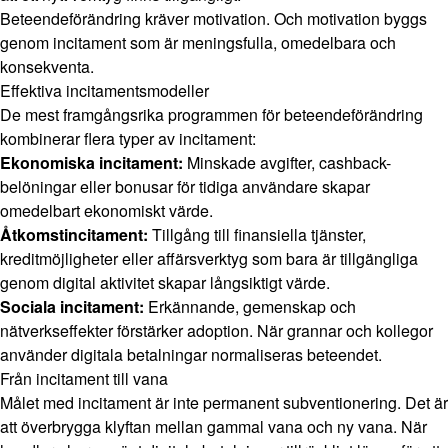
Beteendeförändring kräver motivation. Och motivation byggs
genom incitament som är meningsfulla, omedelbara och
konsekventa.
Effektiva incitamentsmodeller
De mest framgångsrika programmen för beteendeförändring
kombinerar flera typer av incitament:
Ekonomiska incitament:
Minskade avgifter, cashback-
belöningar eller bonusar för tidiga användare skapar
omedelbart ekonomiskt värde.
Åtkomstincitament:
Tillgång till finansiella tjänster,
kreditmöjligheter eller affärsverktyg som bara är tillgängliga
genom digital aktivitet skapar långsiktigt värde.
Sociala incitament:
Erkännande, gemenskap och
nätverkseffekter förstärker adoption. När grannar och kollegor
använder digitala betalningar normaliseras beteendet.
Från incitament till vana
Målet med incitament är inte permanent subventionering. Det är
att överbrygga klyftan mellan gammal vana och ny vana. När