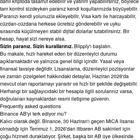
dahil kriptoda tasarruf edebilir ve yatırım yapabilirsiniz, böylece
tam kontrol sizdeyken paranız kendi koşullarınızda büyüyebilir.
Paranızı kendi yolunuzla ekleyebilir, Visa kartı ile harcayabilir,
cüzdan-cüzdana herkese ücretsiz gönderebilir ve uyku
sırasında küçülmeyen stabil dijital dolarlar tutabilirsiniz. Bir
hesap, hayat sizi nereye alsa.
Sizin paranız. Sizin kurallarınız.
Blipply'ı başlatın.
Bu makale, hızlı hareket eden bir düzenleyici durumu
açıklamaktadır ve yalnızca genel bilgi içindir. Yasal veya
finansal tavsiye değildir. Lisanslama, düzenleyici pozisyonlar
ve zaman çizelgeleri hakkındaki detaylar, Haziran 2026'da
mevcut olan raporlamayı yansıtır ve hızlı bir şekilde değişebilir.
Herhangi bir sağlayıcıdaki bir hesapla ilgili sorularınız varsa,
doğrulanan kaynaklardan resmi iletişime güvenin.
Frequently asked questions
Binance AB'yi terk ediyor mu?
Kalıcı olarak değil. Binance, 30 Haziran'ı geçen MiCA lisansı
olmadığı için Temmuz 1, 2026'dan itibaren AB sakinleri için
çoğu hizmeti duraklatıyor. Şirket, başka bir AB üye ülkesinde