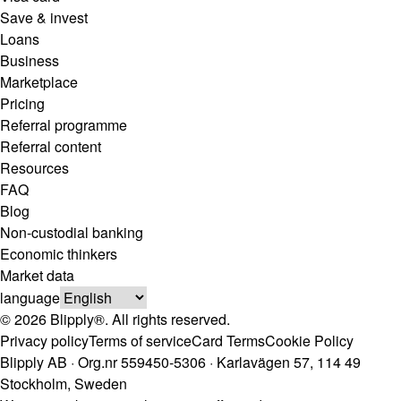
Save & invest
Loans
Business
Marketplace
Pricing
Referral programme
Referral content
Resources
FAQ
Blog
Non-custodial banking
Economic thinkers
Market data
language
© 2026 Blipply®. All rights reserved.
Privacy policy
Terms of service
Card Terms
Cookie Policy
Blipply AB · Org.nr 559450-5306 · Karlavägen 57, 114 49
Stockholm, Sweden