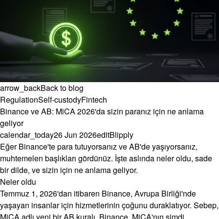
arrow_back
Back to blog
Regulation
Self-custody
Fintech
Binance ve AB: MiCA 2026'da sizin paranız için ne anlama
geliyor
calendar_today
26 Jun 2026
edit
Blipply
Eğer Binance'te para tutuyorsanız ve AB'de yaşıyorsanız,
muhtemelen başlıkları gördünüz. İşte aslında neler oldu, sade
bir dilde, ve sizin için ne anlama geliyor.
Neler oldu
Temmuz 1, 2026'dan itibaren Binance, Avrupa Birliği'nde
yaşayan insanlar için hizmetlerinin çoğunu duraklatıyor. Sebep,
MiCA adlı yeni bir AB kuralı. Binance, MiCA'nın şimdi