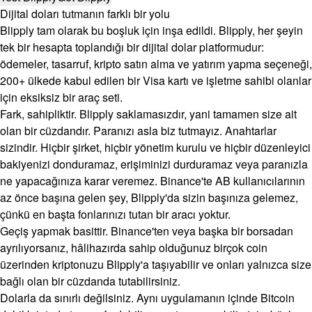
Dijital doları tutmanın farklı bir yolu
Blipply tam olarak bu boşluk için inşa edildi. Blipply, her şeyin
tek bir hesapta toplandığı bir dijital dolar platformudur:
ödemeler, tasarruf, kripto satın alma ve yatırım yapma seçeneği,
200+ ülkede kabul edilen bir Visa kartı ve işletme sahibi olanlar
için eksiksiz bir araç seti.
Fark, sahipliktir. Blipply saklamasızdır, yani tamamen size ait
olan bir cüzdandır. Paranızı asla biz tutmayız. Anahtarlar
sizindir. Hiçbir şirket, hiçbir yönetim kurulu ve hiçbir düzenleyici
bakiyenizi donduramaz, erişiminizi durduramaz veya paranızla
ne yapacağınıza karar veremez. Binance'te AB kullanıcılarının
az önce başına gelen şey, Blipply'da sizin başınıza gelemez,
çünkü en başta fonlarınızı tutan bir aracı yoktur.
Geçiş yapmak basittir. Binance'ten veya başka bir borsadan
ayrılıyorsanız, hâlihazırda sahip olduğunuz birçok coin
üzerinden kriptonuzu Blipply'a taşıyabilir ve onları yalnızca size
bağlı olan bir cüzdanda tutabilirsiniz.
Dolarla da sınırlı değilsiniz. Aynı uygulamanın içinde Bitcoin