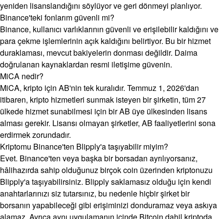
yeniden lisanslandığını söylüyor ve geri dönmeyi planlıyor.
Binance'teki fonlarım güvenli mi?
Binance, kullanıcı varlıklarının güvenli ve erişilebilir kaldığını ve
para çekme işlemlerinin açık kaldığını belirtiyor. Bu bir hizmet
duraklaması, mevcut bakiyelerin donması değildir. Daima
doğrulanan kaynaklardan resmi iletişime güvenin.
MiCA nedir?
MiCA, kripto için AB'nin tek kuralıdır. Temmuz 1, 2026'dan
itibaren, kripto hizmetleri sunmak isteyen bir şirketin, tüm 27
ülkede hizmet sunabilmesi için bir AB üye ülkesinden lisans
alması gerekir. Lisansı olmayan şirketler, AB faaliyetlerini sona
erdirmek zorundadır.
Kriptomu Binance'ten Blipply'a taşıyabilir miyim?
Evet. Binance'ten veya başka bir borsadan ayrılıyorsanız,
hâlihazırda sahip olduğunuz birçok coin üzerinden kriptonuzu
Blipply'a taşıyabilirsiniz. Blipply saklamasız olduğu için kendi
anahtarlarınızı siz tutarsınız, bu nedenle hiçbir şirket bir
borsanın yapabileceği gibi erişiminizi donduramaz veya askıya
alamaz. Ayrıca aynı uygulamanın içinde Bitcoin dahil kriptoda