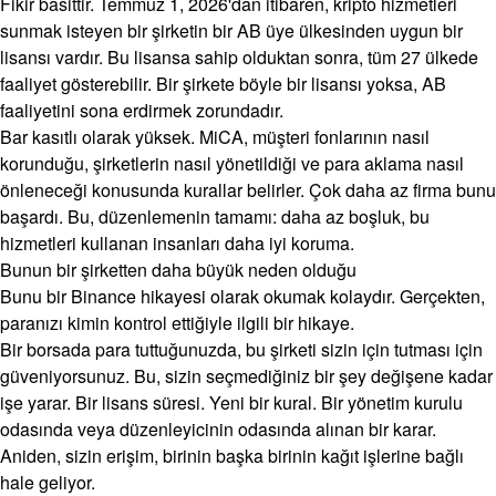
Fikir basittir. Temmuz 1, 2026'dan itibaren, kripto hizmetleri
sunmak isteyen bir şirketin bir AB üye ülkesinden uygun bir
lisansı vardır. Bu lisansa sahip olduktan sonra, tüm 27 ülkede
faaliyet gösterebilir. Bir şirkete böyle bir lisansı yoksa, AB
faaliyetini sona erdirmek zorundadır.
Bar kasıtlı olarak yüksek. MiCA, müşteri fonlarının nasıl
korunduğu, şirketlerin nasıl yönetildiği ve para aklama nasıl
önleneceği konusunda kurallar belirler. Çok daha az firma bunu
başardı. Bu, düzenlemenin tamamı: daha az boşluk, bu
hizmetleri kullanan insanları daha iyi koruma.
Bunun bir şirketten daha büyük neden olduğu
Bunu bir Binance hikayesi olarak okumak kolaydır. Gerçekten,
paranızı kimin kontrol ettiğiyle ilgili bir hikaye.
Bir borsada para tuttuğunuzda, bu şirketi sizin için tutması için
güveniyorsunuz. Bu, sizin seçmediğiniz bir şey değişene kadar
işe yarar. Bir lisans süresi. Yeni bir kural. Bir yönetim kurulu
odasında veya düzenleyicinin odasında alınan bir karar.
Aniden, sizin erişim, birinin başka birinin kağıt işlerine bağlı
hale geliyor.