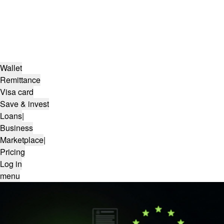
Wallet
Remittance
Visa card
Save & invest
Loans
|
Business
Marketplace
|
Pricing
Log in
menu