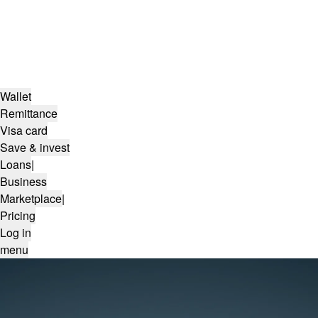
Wallet
Remittance
Visa card
Save & invest
Loans
|
Business
Marketplace
|
Pricing
Log in
menu