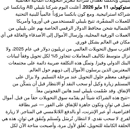
ستوكهولم، 11 مايو 2026.
أعلنت اليوم شركتا بليبلي AB وبانكسا عن
شراكة استراتيجية. ومع كون بانكسا مزوّداً عالمياً للبنية التحتية
للعملات المشفّرة، تتيح بليبلي للمستخدمين في أوروبا وأمريكا
الشمالية شحن محافظ الدولار الرقمي الخاصة بهم على بليبلي من
العملات الورقية المحلية، وإرسال الأموال إلى الأصدقاء والعائلة في أي
مكان في العالم بشكل فوري.
اقترب سوق التحويلات العالمي من تريليون دولار في عام 2025، ولا
تزال متوسط تكاليف المعاملات تتجاوز 5% لكل تحويل وفقاً لبيانات
البنك الدولي وفيزا. وتمثّل هذه التكلفة ضريبة دائمة على مجتمعات
المغتربين الذين يرسلون الأموال إلى ذويهم حول العالم.
تتوقف معظم حلول التحويل عند مرحلة التسليم. ولا يزال على
المستلم زيارة وكيل أو سحب النقد أو الانتظار قبل أن يتمكّن من
الإنفاق. وقد صُمّمت بليبلي لسد هاتين الفجوتين معاً.
«تتيح هذه الشراكة شيئاً لم يقدّمه سوق التحويلات حقاً من قبل. أموال
تصل في ثوانٍ وتكون جاهزة للإنفاق على الفور — عبر بطاقة
افتراضية، أو عبر الإنترنت، أو بالدفع اللاتلامسي في المتاجر. لا زيارة
لفرع. لا سحب نقدي. لا انتظار. تُرسَل وتُستلم وتُنفَق في ثوانٍ. هذه هي
الحلقة الكاملة للتحويل، تُغلَق لأول مرة، وأصبحت متاحة الآن لكل