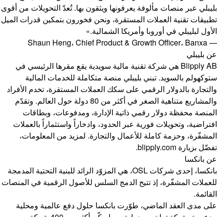
بليبلي عبر منصات مألوفة يعرفونها ويثقون بها. تُعدّ التحويلات من أقوى
تطبيقات تقنية العملات المستقرة، ونحن فخورون بتمكين قدرات الميل
الأول لبليبلي في أوروبا وأمريكا الشمالية.»
— Shaun Heng، Chief Product & Growth Officer، Banxa
عن بليبلي
Blipply AB هي شركة تقنية مالية سويدية يقع مقرها الرئيسي في
ستوكهولم بالسويد. تبني بليبلي منصة متكاملة للخدمات المالية
والتجارة بالدولار الرقمي على سكك العملات المستقرة، تخدم الأفراد
والمشاريع متناهية الصغر في أكثر من 80 دولة حول العالم. وتقدّم
المنصة محفظة دولار رقمي ذاتية الإدارة، ومدفوعات، وبطاقات
افتراضية، وتحويلات فورية عبر الحدود، وادخاراً واستثماراً بالعملات
المشفّرة، وحزمة كاملة للأعمال والتجارة. لمزيد من المعلومات،
تفضّل بزيارة
blipply.com
.
عن بانكسا
بانكسا، إحدى شركات OSL، هي المزوّد الرائد للبنية التحتية المدمجة
للعملات المشفّرة، إذ تتيح الدمج السلس للأصول الرقمية في المنصات
القائمة.
على مدى العقد الماضي، طوّرت بانكسا حلول دفع عالمية ومحلية
مدعومة بشبكة تراخيص دولية، مما مكّن أكثر من 400 شركة من