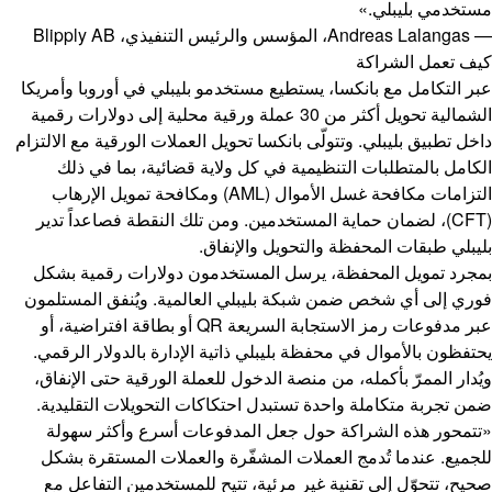
مستخدمي بليبلي.»
— Andreas Lalangas، المؤسس والرئيس التنفيذي، Blipply AB
كيف تعمل الشراكة
عبر التكامل مع بانكسا، يستطيع مستخدمو بليبلي في أوروبا وأمريكا
الشمالية تحويل أكثر من 30 عملة ورقية محلية إلى دولارات رقمية
داخل تطبيق بليبلي. وتتولّى بانكسا تحويل العملات الورقية مع الالتزام
الكامل بالمتطلبات التنظيمية في كل ولاية قضائية، بما في ذلك
التزامات مكافحة غسل الأموال (AML) ومكافحة تمويل الإرهاب
(CFT)، لضمان حماية المستخدمين. ومن تلك النقطة فصاعداً تدير
بليبلي طبقات المحفظة والتحويل والإنفاق.
بمجرد تمويل المحفظة، يرسل المستخدمون دولارات رقمية بشكل
فوري إلى أي شخص ضمن شبكة بليبلي العالمية. ويُنفق المستلمون
عبر مدفوعات رمز الاستجابة السريعة QR أو بطاقة افتراضية، أو
يحتفظون بالأموال في محفظة بليبلي ذاتية الإدارة بالدولار الرقمي.
ويُدار الممرّ بأكمله، من منصة الدخول للعملة الورقية حتى الإنفاق،
ضمن تجربة متكاملة واحدة تستبدل احتكاكات التحويلات التقليدية.
«تتمحور هذه الشراكة حول جعل المدفوعات أسرع وأكثر سهولة
للجميع. عندما تُدمج العملات المشفّرة والعملات المستقرة بشكل
صحيح، تتحوّل إلى تقنية غير مرئية، تتيح للمستخدمين التفاعل مع