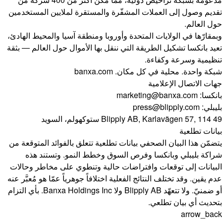
تقديم وصول إلى العملات المشفّرة والمستقرة لملايين المستخدمين
حول العالم.
وبمقارّها في الولايات المتحدة وأوروبا ومنطقة آسيا والمحيط الهادئ،
تعيد بانكسا تشكيل الطريقة التي ننقل بها الأموال حول العالم — بثقة
تنظيمية وسرعة وكفاءة.
شبكة واحدة. محلية في كل مكان.
banxa.com
جهات الاتصال الإعلامية
بانكسا:
marketing@banxa.com
بليبلي:
press@blipply.com
Blipply AB, Karlavägen 57, 114 49 ستوكهولم، السويد
بيانات تطلعية
يتضمّن هذا البيان الصحفي بيانات تطلعية تتعلق بالفوائد المتوقعة من
شراكة بليبلي وبانكسا وفرص السوق وخطط النمو. وتستند هذه
البيانات إلى توقعات وافتراضات حالية وتنطوي على مخاطر وحالات
عدم يقين. وقد تختلف النتائج الفعلية اختلافاً جوهرياً عمّا هو مُعبَّر عنه
أو ضمنيّ. ولا تتعهّد Blipply AB ولا Banxa Holdings Inc. بأي التزام
بتحديث أي بيان تطلعي.
arrow_back