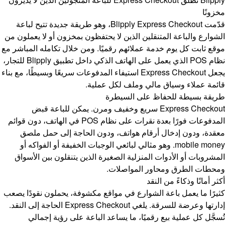
مخزونًا
قدّمت Blipply Express Checkout، وهو طريقة جديدة تتيح لباعة
الشوارع والباعة المتنقلين الذين لا يحتفظون بمخزون أو لا يعملون من
موقع ثابت كل يوم خدمة عملائهم رقميًا. ومن خلال تكامله المباشر مع
نظام POS الذي يعمل على الهاتف الذكي داخل تطبيق Blipply للتجار،
يجعل Express Checkout استيفاء المدفوعات سريعًا وبسيطًا، مع بناء
قائمة عملاء وسياق مالي وملف لكل عملية.
طريقة بسيطة للحفاظ على السيطرة
Express Checkout سريع وخفيف ومرن. يمكن للباعة قبض
المدفوعات فورًا بعدة نقرات على نظام POS في الهاتف، دون قوائم
معقدة، ودون إدخال أرقام هواتف، ودون الحاجة إلى حمل ملصق
mobile money. وهو مثالي لبائعي الوجبات الخفيفة أو الفواكه أو
المشروبات أو الأدوات المنزلية الصغيرة الذين يتنقلون بين الأسواق
ومحطات الطرق ومحاور المواصلات.
أكثر أمانًا وذكاءً من النقد
كثيرًا ما يعمل باعة الشوارع في مواقع مكشوفة، يحملون نقودًا يصعب
إدارتها وعرضة للسرقة. يلغي Express Checkout الحاجة إلى النقد.
تُسجَّل كل عملية بيع رقميًا، ما يساعد الباعة على رؤية إجمالي