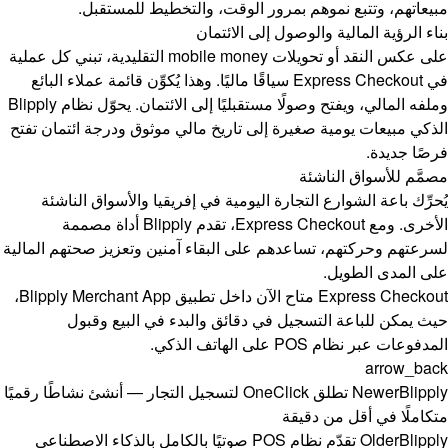
مبيعاتهم، وتتبع نموهم بمرور الوقت، والتخطيط للمستقبل.
بناء الرؤية المالية والوصول إلى الائتمان
على عكس النقد أو تحويلات mobile money التقليدية، تبني كل عملية
في Express Checkout سياقًا ماليًا. وهذا يُكوِّن قائمة عملاء البائع
وملفه المالي، ويفتح وصولًا مستقبليًا إلى الائتمان. يحوّل نظام Blipply
الذكي مبيعات يومية صغيرة إلى تاريخ مالي موثوق ودرجة ائتمان تفتح
فرصًا جديدة.
مصمَّم للأسواق الناشئة
يُحرِّك باعة الشوارع التجارة اليومية في إفريقيا والأسواق الناشئة
الأخرى. ومع Express Checkout، تقدم Blipply أداة مصممة
لسرعتهم وحركتهم، تساعدهم على البقاء آمنين وتعزيز صحتهم المالية
على المدى الطويل.
Express Checkout متاح الآن داخل تطبيق Blipply Merchant App،
حيث يمكن للباعة التسجيل في دقائق والبدء في البيع وقبول
المدفوعات عبر نظام POS على الهاتف الذكي.
arrow_back
Newer
Blipply تطلق OneClick لتسجيل التجار — أنشئ نشاطًا رقميًا
متكاملًا في أقل من دقيقة
Older
Blipply تقدّم نظام POS صوتيًا بالكامل بالذكاء الاصطناعي