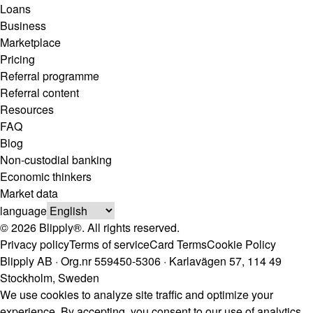
Loans
Business
Marketplace
Pricing
Referral programme
Referral content
Resources
FAQ
Blog
Non-custodial banking
Economic thinkers
Market data
language
© 2026 Blipply®. All rights reserved.
Privacy policy
Terms of service
Card Terms
Cookie Policy
Blipply AB · Org.nr 559450-5306 · Karlavägen 57, 114 49
Stockholm, Sweden
We use cookies to analyze site traffic and optimize your
experience. By accepting, you consent to our use of analytics