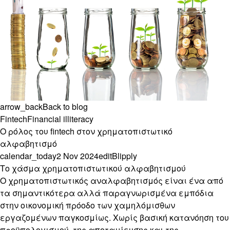
arrow_back
Back to blog
Fintech
Financial illiteracy
Ο ρόλος του fintech στον χρηματοπιστωτικό
αλφαβητισμό
calendar_today
2 Nov 2024
edit
Blipply
Το χάσμα χρηματοπιστωτικού αλφαβητισμού
Ο χρηματοπιστωτικός αναλφαβητισμός είναι ένα από
τα σημαντικότερα αλλά παραγνωρισμένα εμπόδια
στην οικονομική πρόοδο των χαμηλόμισθων
εργαζομένων παγκοσμίως. Χωρίς βασική κατανόηση του
προϋπολογισμού, της αποταμίευσης και της