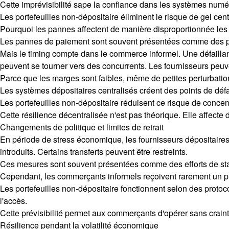
Cette imprévisibilité sape la confiance dans les systèmes numé
Les portefeuilles non-dépositaire éliminent le risque de gel cen
Pourquoi les pannes affectent de manière disproportionnée les
Les pannes de paiement sont souvent présentées comme des pe
Mais le timing compte dans le commerce informel. Une défaillan
peuvent se tourner vers des concurrents. Les fournisseurs peuv
Parce que les marges sont faibles, même de petites perturbati
Les systèmes dépositaires centralisés créent des points de déf
Les portefeuilles non-dépositaire réduisent ce risque de concen
Cette résilience décentralisée n'est pas théorique. Elle affecte
Changements de politique et limites de retrait
En période de stress économique, les fournisseurs dépositaires p
introduits. Certains transferts peuvent être restreints.
Ces mesures sont souvent présentées comme des efforts de stab
Cependant, les commerçants informels reçoivent rarement un pré
Les portefeuilles non-dépositaire fonctionnent selon des protoc
l'accès.
Cette prévisibilité permet aux commerçants d'opérer sans craint
Résilience pendant la volatilité économique