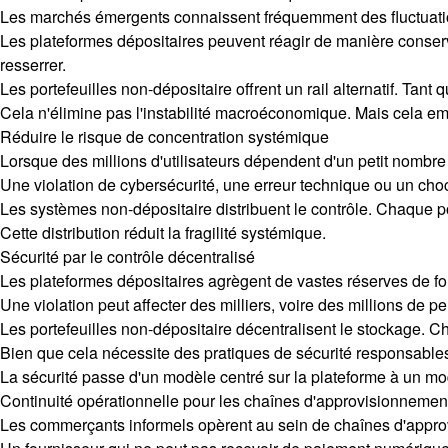
Les marchés émergents connaissent fréquemment des fluctuation
Les plateformes dépositaires peuvent réagir de manière conserva
resserrer.
Les portefeuilles non-dépositaire offrent un rail alternatif. Tan
Cela n'élimine pas l'instabilité macroéconomique. Mais cela empê
Réduire le risque de concentration systémique
Lorsque des millions d'utilisateurs dépendent d'un petit nombr
Une violation de cybersécurité, une erreur technique ou un ch
Les systèmes non-dépositaire distribuent le contrôle. Chaque 
Cette distribution réduit la fragilité systémique.
Sécurité par le contrôle décentralisé
Les plateformes dépositaires agrègent de vastes réserves de fond
Une violation peut affecter des milliers, voire des millions de 
Les portefeuilles non-dépositaire décentralisent le stockage. Ch
Bien que cela nécessite des pratiques de sécurité responsables 
La sécurité passe d'un modèle centré sur la plateforme à un modè
Continuité opérationnelle pour les chaînes d'approvisionnemen
Les commerçants informels opèrent au sein de chaînes d'approv