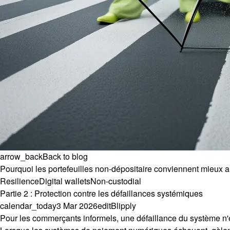
arrow_back
Back to blog
Pourquoi les portefeuilles non-dépositaire conviennent mieux
Resilience
Digital wallets
Non-custodial
Partie 2 : Protection contre les défaillances systémiques
calendar_today
3 Mar 2026
edit
Blipply
Pour les commerçants informels, une défaillance du système n'e