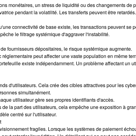
s monétaires, un stress de liquidité ou des changements de pol
trice pendant la volatilité. Les transferts peuvent être retardé
t qu'une connectivité de base existe, les transactions peuvent se 
che le filtrage systémique d'aggraver l'instabilité.
e de fournisseurs dépositaires, le risque systémique augmente.
oc réglementaire peut affecter une vaste population en même te
portefeuille existe indépendamment. Un problème affectant un u
s d'utilisateurs. Cela crée des cibles attractives pour les cybe
personnes simultanément.
aque utilisateur gère ses propres identifiants d'accès.
de la part des utilisateurs, cela empêche une exposition à gran
le centré sur l'utilisateur.
t
isionnement fragiles. Lorsque les systèmes de paiement échouen