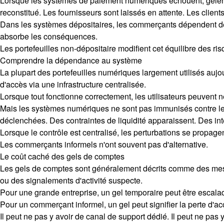
Lorsque les systèmes de paiement numériques échouent, gèlent
reconstitué. Les fournisseurs sont laissés en attente. Les clients 
Dans les systèmes dépositaires, les commerçants dépendent de 
absorbe les conséquences.
Les portefeuilles non-dépositaire modifient cet équilibre des ris
Comprendre la dépendance au système
La plupart des portefeuilles numériques largement utilisés aujour
d'accès via une infrastructure centralisée.
Lorsque tout fonctionne correctement, les utilisateurs peuvent
Mais les systèmes numériques ne sont pas immunisés contre les
déclenchées. Des contraintes de liquidité apparaissent. Des in
Lorsque le contrôle est centralisé, les perturbations se propagen
Les commerçants informels n'ont souvent pas d'alternative.
Le coût caché des gels de comptes
Les gels de comptes sont généralement décrits comme des mesur
ou des signalements d'activité suspecte.
Pour une grande entreprise, un gel temporaire peut être escala
Pour un commerçant informel, un gel peut signifier la perte d'ac
Il peut ne pas y avoir de canal de support dédié. Il peut ne pas 