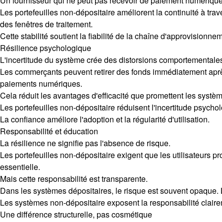
Un fournisseur qui ne peut pas recevoir de paiement numérique p
Les portefeuilles non-dépositaire améliorent la continuité à tra
des fenêtres de traitement.
Cette stabilité soutient la fiabilité de la chaîne d'approvisionne
Résilience psychologique
L'incertitude du système crée des distorsions comportementale
Les commerçants peuvent retirer des fonds immédiatement après 
paiements numériques.
Cela réduit les avantages d'efficacité que promettent les syst
Les portefeuilles non-dépositaire réduisent l'incertitude psych
La confiance améliore l'adoption et la régularité d'utilisation.
Responsabilité et éducation
La résilience ne signifie pas l'absence de risque.
Les portefeuilles non-dépositaire exigent que les utilisateurs pr
essentielle.
Mais cette responsabilité est transparente.
Dans les systèmes dépositaires, le risque est souvent opaque. L
Les systèmes non-dépositaire exposent la responsabilité clairem
Une différence structurelle, pas cosmétique