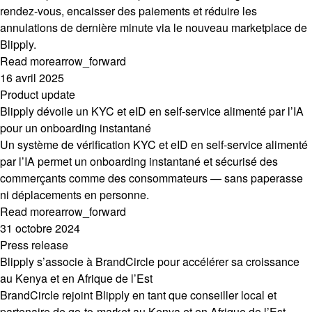
rendez-vous, encaisser des paiements et réduire les
annulations de dernière minute via le nouveau marketplace de
Blipply.
Read more
arrow_forward
16 avril 2025
Product update
Blipply dévoile un KYC et eID en self-service alimenté par l’IA
pour un onboarding instantané
Un système de vérification KYC et eID en self-service alimenté
par l’IA permet un onboarding instantané et sécurisé des
commerçants comme des consommateurs — sans paperasse
ni déplacements en personne.
Read more
arrow_forward
31 octobre 2024
Press release
Blipply s’associe à BrandCircle pour accélérer sa croissance
au Kenya et en Afrique de l’Est
BrandCircle rejoint Blipply en tant que conseiller local et
partenaire de go-to-market au Kenya et en Afrique de l’Est,