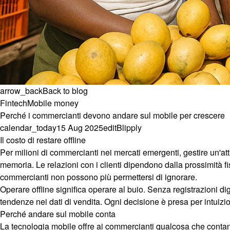
arrow_back
Back to blog
Fintech
Mobile money
Perché i commercianti devono andare sul mobile per crescere
calendar_today
15 Aug 2025
edit
Blipply
Il costo di restare offline
Per milioni di commercianti nei mercati emergenti, gestire un'atti
memoria. Le relazioni con i clienti dipendono dalla prossimità 
commercianti non possono più permettersi di ignorare.
Operare offline significa operare al buio. Senza registrazioni digi
tendenze nei dati di vendita. Ogni decisione è presa per intuiz
Perché andare sul mobile conta
La tecnologia mobile offre ai commercianti qualcosa che contan