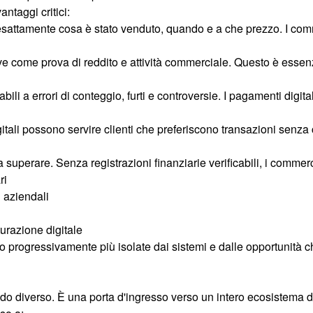
antaggi critici:
 esattamente cosa è stato venduto, quando e a che prezzo. I comme
ve come prova di reddito e attività commerciale. Questo è essenzi
bili a errori di conteggio, furti e controversie. I pagamenti digi
ali possono servire clienti che preferiscono transazioni senza 
 da superare. Senza registrazioni finanziarie verificabili, i comme
ri
i aziendali
turazione digitale
ono progressivamente più isolate dai sistemi e dalle opportunità
o diverso. È una porta d'ingresso verso un intero ecosistema di 