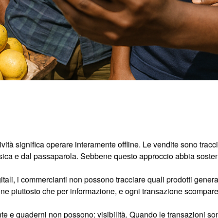
vità significa operare interamente offline. Le vendite sono tracci
fisica e dal passaparola. Sebbene questo approccio abbia sostenu
tali, i commercianti non possono tracciare quali prodotti generano 
ione piuttosto che per informazione, e ogni transazione scompar
te e quaderni non possono: visibilità. Quando le transazioni so