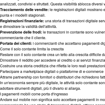
analizzati, condivisi e sfruttati. Questa visibilità sblocca diversi v
Tracciamento delle vendite:
le registrazioni digitali mostrano
punta e i modelli stagionali.
Registrazioni finanziarie:
una storia di transazioni digitale ser
e dimostrare la validità dell'attività.
Prevenzione delle frodi:
le transazioni in contante sono vulnera
commerciante che il cliente.
Portata dei clienti:
i commercianti che accettano pagamenti digit
Come il solo contante limita la crescita
Restare con il solo contante crea un tetto alla crescita difficile
Dimostrare il reddito per accedere al credito o ai servizi finanzia
Costruire una storia creditizia che rifletta le loro reali prestazion
Partecipare a marketplace digitali o piattaforme di e-commerce
Attrarre partnership con fornitori o distributori che richiedono fat
In un'economia sempre più digitale, le attività solo contante s
adottare strumenti digitali, più il divario si allarga.
I pagamenti mobili come porta d'ingresso
Andare sul mobile non significa solo accettare pagamenti in mod