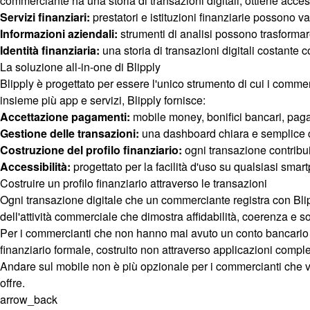
commerciante ha una storia di transazioni digitali, ottiene acces
Servizi finanziari:
prestatori e istituzioni finanziarie possono val
Informazioni aziendali:
strumenti di analisi possono trasformare 
Identità finanziaria:
una storia di transazioni digitali costante c
La soluzione all-in-one di Blipply
Blipply è progettato per essere l'unico strumento di cui i commer
insieme più app e servizi, Blipply fornisce:
Accettazione pagamenti:
mobile money, bonifici bancari, pagam
Gestione delle transazioni:
una dashboard chiara e semplice c
Costruzione del profilo finanziario:
ogni transazione contribui
Accessibilità:
progettato per la facilità d'uso su qualsiasi sma
Costruire un profilo finanziario attraverso le transazioni
Ogni transazione digitale che un commerciante registra con Blipp
dell'attività commerciale che dimostra affidabilità, coerenza e sol
Per i commercianti che non hanno mai avuto un conto bancario o u
finanziario formale, costruito non attraverso applicazioni comple
Andare sul mobile non è più opzionale per i commercianti che vog
offre.
arrow_back