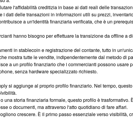
so a:
utare l'affidabilità creditizia in base ai dati reali delle transazi
i dati delle transazioni in informazioni utili su prezzi, inventar
ontribuisce a un'identità finanziaria verificata, che è un prerequ
cianti hanno bisogno per effettuare la transizione da offline a di
enti in stablecoin e registrazione del contante, tutto in un'uni
he mostra tutte le vendite, indipendentemente dal metodo di 
sce a un profilo finanziario che i commercianti possono usare per
rtphone, senza hardware specializzato richiesto.
ly si aggiunge al proprio profilo finanziario. Nel tempo, questo 
vibilità.
na storia finanziaria formale, questo profilo è trasformativo. È 
sse o documenti, ma attraverso l'atto quotidiano di fare affari.
liono crescere. È il primo passo essenziale verso visibilità, cr