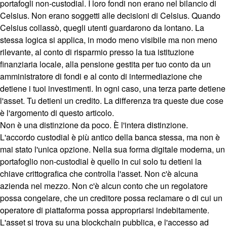
portafogli non-custodial. I loro fondi non erano nel bilancio di
Celsius. Non erano soggetti alle decisioni di Celsius. Quando
Celsius collassò, quegli utenti guardarono da lontano. La
stessa logica si applica, in modo meno visibile ma non meno
rilevante, al conto di risparmio presso la tua istituzione
finanziaria locale, alla pensione gestita per tuo conto da un
amministratore di fondi e al conto di intermediazione che
detiene i tuoi investimenti. In ogni caso, una terza parte detiene
l'asset. Tu detieni un credito. La differenza tra queste due cose
è l'argomento di questo articolo.
Non è una distinzione da poco. È l'intera distinzione.
L'accordo custodial è più antico della banca stessa, ma non è
mai stato l'unica opzione. Nella sua forma digitale moderna, un
portafoglio non-custodial è quello in cui solo tu detieni la
chiave crittografica che controlla l'asset. Non c'è alcuna
azienda nel mezzo. Non c'è alcun conto che un regolatore
possa congelare, che un creditore possa reclamare o di cui un
operatore di piattaforma possa appropriarsi indebitamente.
L'asset si trova su una blockchain pubblica, e l'accesso ad