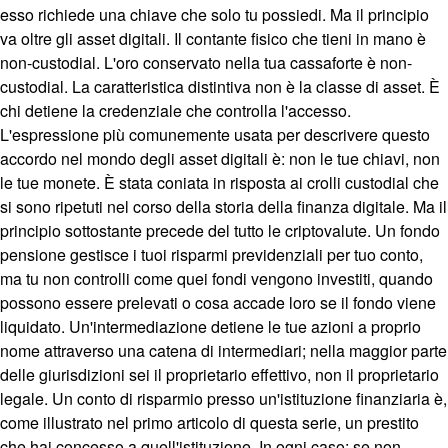
esso richiede una chiave che solo tu possiedi. Ma il principio
va oltre gli asset digitali. Il contante fisico che tieni in mano è
non-custodial. L'oro conservato nella tua cassaforte è non-
custodial. La caratteristica distintiva non è la classe di asset. È
chi detiene la credenziale che controlla l'accesso.
L'espressione più comunemente usata per descrivere questo
accordo nel mondo degli asset digitali è: non le tue chiavi, non
le tue monete. È stata coniata in risposta ai crolli custodial che
si sono ripetuti nel corso della storia della finanza digitale. Ma il
principio sottostante precede del tutto le criptovalute. Un fondo
pensione gestisce i tuoi risparmi previdenziali per tuo conto,
ma tu non controlli come quei fondi vengono investiti, quando
possono essere prelevati o cosa accade loro se il fondo viene
liquidato. Un'intermediazione detiene le tue azioni a proprio
nome attraverso una catena di intermediari; nella maggior parte
delle giurisdizioni sei il proprietario effettivo, non il proprietario
legale. Un conto di risparmio presso un'istituzione finanziaria è,
come illustrato nel primo articolo di questa serie, un prestito
che hai concesso a quell'istituzione. In ogni caso: se non