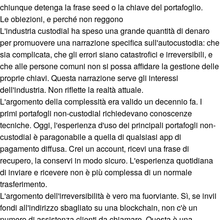
chiunque detenga la frase seed o la chiave del portafoglio.
Le obiezioni, e perché non reggono
L'industria custodial ha speso una grande quantità di denaro
per promuovere una narrazione specifica sull'autocustodia: che
sia complicata, che gli errori siano catastrofici e irreversibili, e
che alle persone comuni non si possa affidare la gestione delle
proprie chiavi. Questa narrazione serve gli interessi
dell'industria. Non riflette la realtà attuale.
L'argomento della complessità era valido un decennio fa. I
primi portafogli non-custodial richiedevano conoscenze
tecniche. Oggi, l'esperienza d'uso dei principali portafogli non-
custodial è paragonabile a quella di qualsiasi app di
pagamento diffusa. Crei un account, ricevi una frase di
recupero, la conservi in modo sicuro. L'esperienza quotidiana
di inviare e ricevere non è più complessa di un normale
trasferimento.
L'argomento dell'irreversibilità è vero ma fuorviante. Sì, se invii
fondi all'indirizzo sbagliato su una blockchain, non c'è un
numero di assistenza clienti da chiamare. Questa è una