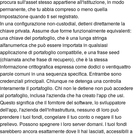
procura sull'asset stesso appartiene all'istituzione, in modo
permanente, che tu abbia compreso o meno quella
impostazione quando ti sei registrato.
In una configurazione non-custodial, detieni direttamente la
chiave privata. Assume due forme funzionalmente equivalenti:
una chiave del portafoglio, che è una lunga stringa
alfanumerica che può essere importata in qualsiasi
applicazione di portafoglio compatibile, e una frase seed
(chiamata anche frase di recupero), che è la stessa
informazione crittografica espressa come dodici o ventiquattro
parole comuni in una sequenza specifica. Entrambe sono
credenziali principali. Chiunque ne detenga una controlla
interamente il portafoglio. Chi non le detiene non può accedere
al portafoglio, inclusa l'azienda che ha creato l'app che usi.
Questo significa che il fornitore del software, lo sviluppatore
dell'app, l'azienda dell'infrastruttura, nessuno di loro può
prendere i tuoi fondi, congelare il tuo conto o negare il tuo
prelievo. Possono spegnere i loro server domani. I tuoi fondi
sarebbero ancora esattamente dove li hai lasciati, accessibili a