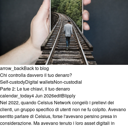
arrow_back
Back to blog
Chi controlla davvero il tuo denaro?
Self-custody
Digital wallets
Non-custodial
Parte 2: Le tue chiavi, il tuo denaro
calendar_today
4 Jun 2026
edit
Blipply
Nel 2022, quando Celsius Network congelò i prelievi dei
clienti, un gruppo specifico di utenti non ne fu colpito. Avevano
sentito parlare di Celsius, forse l'avevano persino presa in
considerazione. Ma avevano tenuto i loro asset digitali in