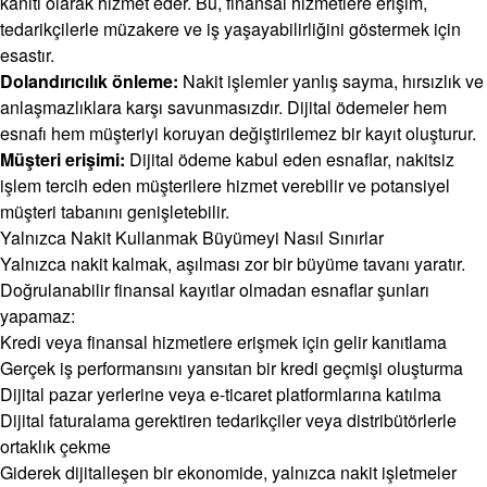
kanıtı olarak hizmet eder. Bu, finansal hizmetlere erişim,
tedarikçilerle müzakere ve iş yaşayabilirliğini göstermek için
esastır.
Dolandırıcılık önleme:
Nakit işlemler yanlış sayma, hırsızlık ve
anlaşmazlıklara karşı savunmasızdır. Dijital ödemeler hem
esnafı hem müşteriyi koruyan değiştirilemez bir kayıt oluşturur.
Müşteri erişimi:
Dijital ödeme kabul eden esnaflar, nakitsiz
işlem tercih eden müşterilere hizmet verebilir ve potansiyel
müşteri tabanını genişletebilir.
Yalnızca Nakit Kullanmak Büyümeyi Nasıl Sınırlar
Yalnızca nakit kalmak, aşılması zor bir büyüme tavanı yaratır.
Doğrulanabilir finansal kayıtlar olmadan esnaflar şunları
yapamaz:
Kredi veya finansal hizmetlere erişmek için gelir kanıtlama
Gerçek iş performansını yansıtan bir kredi geçmişi oluşturma
Dijital pazar yerlerine veya e-ticaret platformlarına katılma
Dijital faturalama gerektiren tedarikçiler veya distribütörlerle
ortaklık çekme
Giderek dijitalleşen bir ekonomide, yalnızca nakit işletmeler