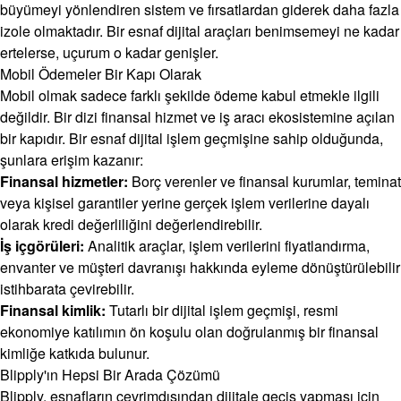
büyümeyi yönlendiren sistem ve fırsatlardan giderek daha fazla
izole olmaktadır. Bir esnaf dijital araçları benimsemeyi ne kadar
ertelerse, uçurum o kadar genişler.
Mobil Ödemeler Bir Kapı Olarak
Mobil olmak sadece farklı şekilde ödeme kabul etmekle ilgili
değildir. Bir dizi finansal hizmet ve iş aracı ekosistemine açılan
bir kapıdır. Bir esnaf dijital işlem geçmişine sahip olduğunda,
şunlara erişim kazanır:
Finansal hizmetler:
Borç verenler ve finansal kurumlar, teminat
veya kişisel garantiler yerine gerçek işlem verilerine dayalı
olarak kredi değerliliğini değerlendirebilir.
İş içgörüleri:
Analitik araçlar, işlem verilerini fiyatlandırma,
envanter ve müşteri davranışı hakkında eyleme dönüştürülebilir
istihbarata çevirebilir.
Finansal kimlik:
Tutarlı bir dijital işlem geçmişi, resmi
ekonomiye katılımın ön koşulu olan doğrulanmış bir finansal
kimliğe katkıda bulunur.
Blipply'ın Hepsi Bir Arada Çözümü
Blipply, esnafların çevrimdışından dijitale geçiş yapması için