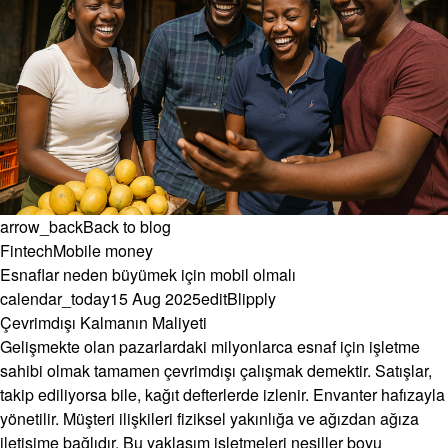
arrow_back
Back to blog
Fintech
Mobile money
Esnaflar neden büyümek için mobil olmalı
calendar_today
15 Aug 2025
edit
Blipply
Çevrimdışı Kalmanın Maliyeti
Gelişmekte olan pazarlardaki milyonlarca esnaf için işletme
sahibi olmak tamamen çevrimdışı çalışmak demektir. Satışlar,
takip ediliyorsa bile, kağıt defterlerde izlenir. Envanter hafızayla
yönetilir. Müşteri ilişkileri fiziksel yakınlığa ve ağızdan ağıza
iletişime bağlıdır. Bu yaklaşım işletmeleri nesiller boyu