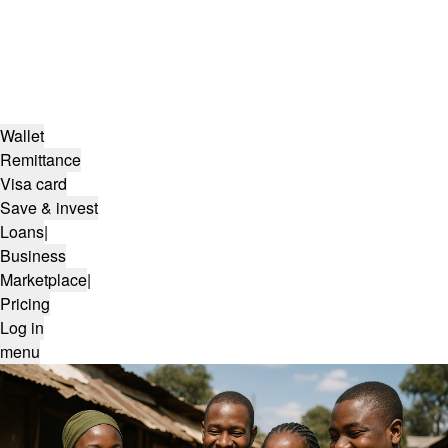
Wallet
Remittance
Visa card
Save & invest
Loans
|
Business
Marketplace
|
Pricing
Log in
menu