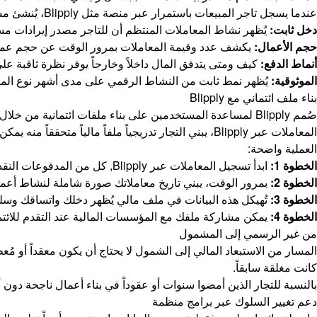
عندما يسجل تاجر المبيعات باستمرار عبر منصة مثل Blipply، يُنشئ مساراً من البيانات يُظهر:
دخل ثابت:
يُظهر نشاط المعاملات المنتظم أن للتاجر مصدر إيرادات م
حجم الأعمال:
يكشف عدد وقيمة المعاملات بمرور الوقت عن حجم عملي
أنماط الدفع:
كيف ومتى يتدفق المال داخلاً وخارجاً يوفر نظرة ثاقبة على 
الموثوقية:
يُظهر نمط ثابت من النشاط الرقمي على مدى أشهر نوع المو
بناء ملف ائتماني مع Blipply
صُمم Blipply لمساعدة المستخدمين على بناء ملفات ائتمانية
المعاملات عبر Blipply، يبني التجار تدريجياً ملفاً مالياً متحققاً منه يمكن استخدامه للوصول إلى الائتمان والخدمات المالية الأخرى.
العملية واضحة:
الخطوة 1:
ابدأ تسجيل المعاملات عبر Blipply, كل من المدفوعات النقدية والرقمية.
الخطوة 2:
بمرور الوقت، يبني تاريخ معاملاتك صورة شاملة لنشاط أعما
الخطوة 3:
تُهيكل هذه البيانات في ملف مالي يُظهر دخلك واتساقك وسل
الخطوة 4:
يمكن مشاركة ملفك مع المؤسسات المالية عند التقدم للائتمان
من غير الرسمي إلى المشمول
المسار من الاستبعاد المالي إلى الشمول لا يحتاج أن يكون معقداً أو مُ
كانت مغلقة سابقاً.
بالنسبة للتجار الذين أمضوا سنوات أو عقوداً في بناء أعمال ناجحة دون 
دعم تغيير السلوك عبر برامج منظمة