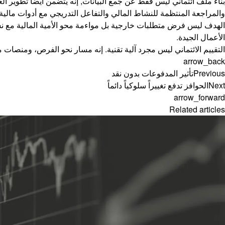
والمراجعة المنتظمة للنشاط المالي والتفاعل التدريجي مع أدوات مالية أ
الهدف ليس فرض متطلبات خارجية بل مواءمة محو الأمية المالية مع نشاط 
الأعمال الجيدة.
التقييم الائتماني ليس مجرد آلية تقنية. إنه مسار نحو الفرص، ومنصات مثل Blipply تجعل هذا المسار متاحاً لملايين لم تتح لهم الفرصة أبداً 
arrow_back
Previous
تأثير المدفوعات بدون نقد
Next
الحوافز تدفع تغييراً سلوكياً دائماً
arrow_forward
Related articles