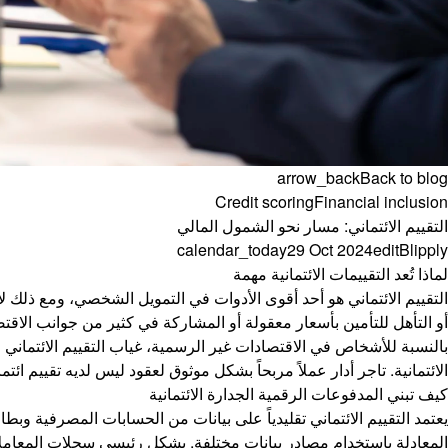
arrow_back
Back to blog
Credit scoring
Financial inclusion
التقييم الائتماني: مسار نحو الشمول المالي
calendar_today
29 Oct 2024
edit
Blipply
لماذا تُعد التقييمات الائتمانية مهمة
التقييم الائتماني هو أحد أقوى الأدوات في التمويل الشخصي، ومع ذلك لا
أو التأهل للتأمين بأسعار معقولة أو المشاركة في كثير من جوانب الاقت
بالنسبة للأشخاص في الاقتصادات غير الرسمية، غياب التقييم الائتماني ليس
الائتمانية. تاجر أدار عملاً مربحاً بشكل موثوق لعقود ليس لديه تقييم ائتم
كيف تبني المدفوعات الرقمية الجدارة الائتمانية
يعتمد التقييم الائتماني تقليدياً على بيانات من الحسابات المصرفية وبطاقا
المعادلة باستخدام مصادر بيانات مختلفة, بشكل رئيسي سجلات المعاملات