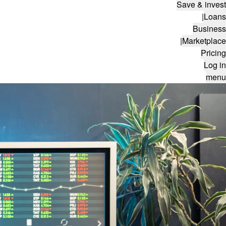
Save & invest
|
Loans
Business
|
Marketplace
Pricing
Log in
menu