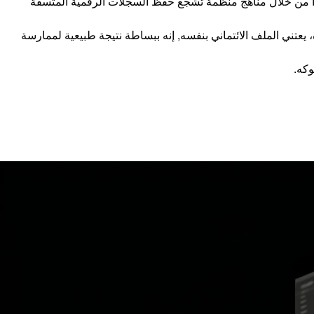
ئتماني ليس فقط عن جمع البيانات, إنه يتضمن أيضاً تطوير العادات المالية التي تُديم الجدارة الائتمانية طويلة الأجل. يدعم Blipply هذا من خلال مناهج منظمة تشجع حفظ السجلات الرقمية المتسقة
 يعتني الملف الائتماني بنفسه, إنه ببساطة نتيجة طبيعية لممارسة