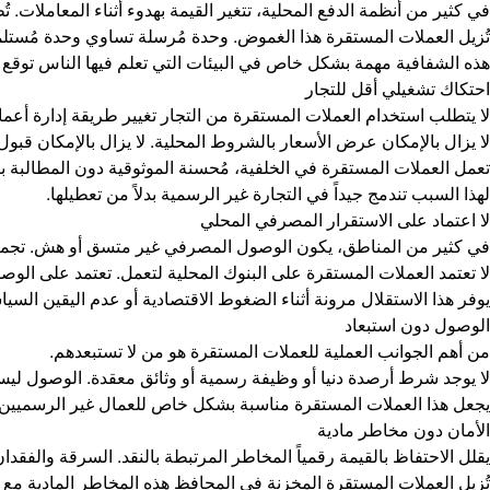
في كثير من أنظمة الدفع المحلية، تتغير القيمة بهدوء أثناء المعاملات.
تُزيل العملات المستقرة هذا الغموض. وحدة مُرسلة تساوي وحدة مُستلم
هذه الشفافية مهمة بشكل خاص في البيئات التي تعلم فيها الناس توقع ال
احتكاك تشغيلي أقل للتجار
لا يتطلب استخدام العملات المستقرة من التجار تغيير طريقة إدارة أعما
لا يزال بالإمكان عرض الأسعار بالشروط المحلية. لا يزال بالإمكان قبول ا
تعمل العملات المستقرة في الخلفية، مُحسنة الموثوقية دون المطالبة ب
لهذا السبب تندمج جيداً في التجارة غير الرسمية بدلاً من تعطيلها.
لا اعتماد على الاستقرار المصرفي المحلي
في كثير من المناطق، يكون الوصول المصرفي غير متسق أو هش. تجميد 
لا تعتمد العملات المستقرة على البنوك المحلية لتعمل. تعتمد على الو
يوفر هذا الاستقلال مرونة أثناء الضغوط الاقتصادية أو عدم اليقين السياس
الوصول دون استبعاد
من أهم الجوانب العملية للعملات المستقرة هو من لا تستبعدهم.
لا يوجد شرط أرصدة دنيا أو وظيفة رسمية أو وثائق معقدة. الوصول ليس م
يجعل هذا العملات المستقرة مناسبة بشكل خاص للعمال غير الرسميين وا
الأمان دون مخاطر مادية
يقلل الاحتفاظ بالقيمة رقمياً المخاطر المرتبطة بالنقد. السرقة والفقد
تُزيل العملات المستقرة المخزنة في المحافظ هذه المخاطر المادية م