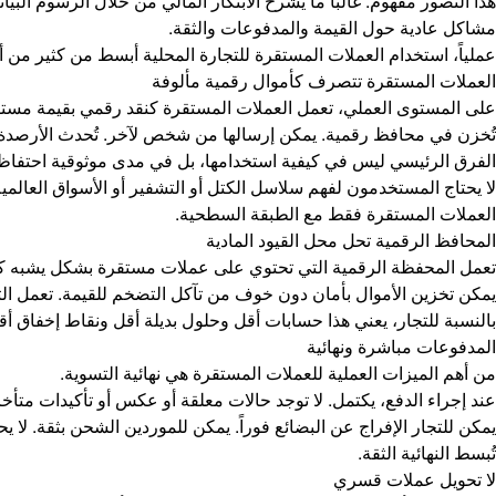
هذا التصور مفهوم. غالباً ما يُشرح الابتكار المالي من خلال الرسوم الب
مشاكل عادية حول القيمة والمدفوعات والثقة.
عملياً، استخدام العملات المستقرة للتجارة المحلية أبسط من كثير من أن
العملات المستقرة تتصرف كأموال رقمية مألوفة
على المستوى العملي، تعمل العملات المستقرة كنقد رقمي بقيمة مستق
تُخزن في محافظ رقمية. يمكن إرسالها من شخص لآخر. تُحدث الأرصدة فو
الفرق الرئيسي ليس في كيفية استخدامها، بل في مدى موثوقية احتفاظها
لا يحتاج المستخدمون لفهم سلاسل الكتل أو التشفير أو الأسواق العالمي
العملات المستقرة فقط مع الطبقة السطحية.
المحافظ الرقمية تحل محل القيود المادية
تعمل المحفظة الرقمية التي تحتوي على عملات مستقرة بشكل يشبه كثي
يمكن تخزين الأموال بأمان دون خوف من تآكل التضخم للقيمة. تعمل الت
بالنسبة للتجار، يعني هذا حسابات أقل وحلول بديلة أقل ونقاط إخفاق أق
المدفوعات مباشرة ونهائية
من أهم الميزات العملية للعملات المستقرة هي نهائية التسوية.
عند إجراء الدفع، يكتمل. لا توجد حالات معلقة أو عكس أو تأكيدات متأخرة 
يمكن للتجار الإفراج عن البضائع فوراً. يمكن للموردين الشحن بثقة. لا يح
تُبسط النهائية الثقة.
لا تحويل عملات قسري