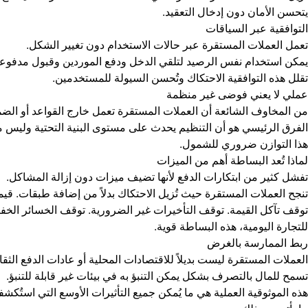
يتحسن الأمان دون إدخال التعقيد.
التوافقية عبر السياقات
تعمل العملات المستقرة عبر حالات الاستخدام دون تغيير الشكل.
يمكن استخدام نفس الرصيد لتلقي الدخل ودفع الموردين وقبول مدفوعات ال
تقلل هذه التوافقية الاحتكاك وتُحسن السيولة للمستخدمين.
عملي لا يعني فوضى غير منظمة
من المخاوف الشائعة أن العملات المستقرة تعمل خارج القواعد أو الض
الفرق الرئيسي هو أن التنظيم يحدث على مستوى البنية التحتية وليس
هذا التوازن ضروري للشمول.
لماذا تُعد البساطة أهم من الميزات
تفشل كثير من ابتكارات الدفع لأنها تضيف ميزات دون إزالة المشاكل.
تنجح العملات المستقرة حيث تُزيل الاحتكاك بدلاً من إضافة طبقات. ق
توقف تآكل القيمة. توقف التأخيرات غير الضرورية. توقف الخسائر الخفي
للتجارة اليومية، هذه البساطة قوية.
ربط الممارسة بالغرض
العملات المستقرة ليست بديلاً للاقتصادات المحلية أو عادات الدفع الث
تسمح للمال بالتصرف بشكل يمكن التنبؤ به في بيئات غير قابلة للتنبؤ.
هذه الموثوقية العملية هي ما يُمكن جميع التأثيرات الأوسع التي استُك