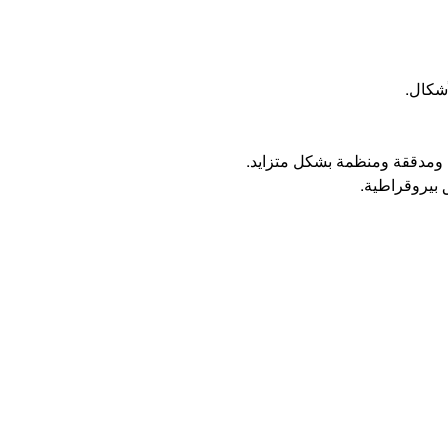
أشكال.
ة ومدققة ومنظمة بشكل متزايد.
 بيروقراطية.