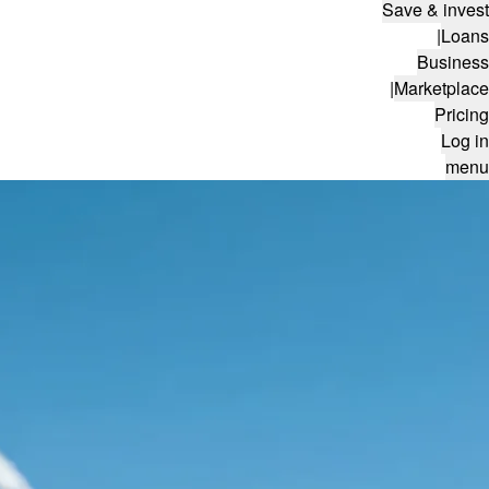
Save & invest
|
Loans
Business
|
Marketplace
Pricing
Log in
menu