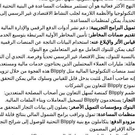
النهج الأكثر فعالية هو أن تستثمر منظمات المساعدة في البنية التحتية ا
التكنولوجيا والأنظمة اللازمة لجلب النشاط الاقتصادي غير الرسمي إلى
تحديداً، يمكن لمنظمات المساعدة:
تمويل البرامج التجريبية:
دعم نشر أدوات الدفع الرقمي والإدارة المالية
تقديم ضمانات المخاطر:
تأمين المخاطر الأولية المرتبطة بتوسيع الخدما
قياس الأثر والإبلاغ عنه:
استخدام البيانات الناتجة عن المنصات الرقمية ل
كيف يمكن للبنوك التعامل مع غير المتعاملين مع البنوك
بالنسبة للبنوك، يمثل الاقتصاد غير الرسمي تحدياً وفرصة. التحدي أن ال
هائلة: مليارات العملاء المحتملين الذين يحتاجون خدمات مالية ومستعد
إنه صاحب أعمال مُثبت بدخل قابل للقياس وسلوك مالي يمكن التحقق م
نموذج Blipply للتعاون بين الشركات
صُمم Blipply كمنصة تُسهل التعاون بين أصحاب المصلحة المتعددين:
التجار:
يستخدمون Blipply لتسجيل المعاملات وبناء الملفات المالية.
البنوك ومؤسسات التمويل الأصغر:
يصلون إلى بيانات التجار المتحقق م
منظمات المساعدة:
تمول وتراقب برامج الشمول المالي بنتائج قابلة لل
مزودو الدفع:
يتكاملون مع بنية Blipply التحتية للوصول إلى شرائح التجار بكفاءة.
حالة الإقراض المضمون