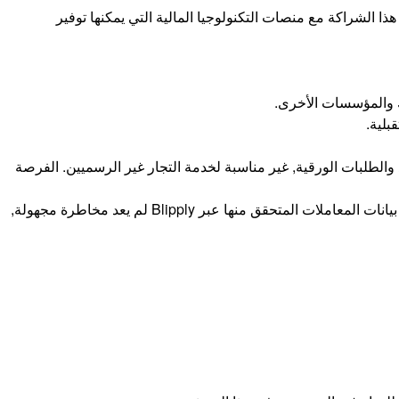
هذا الشراكة مع منصات التكنولوجيا المالية التي يمكنها توفير
وك والمؤسسات الأخرى.
بلية.
 والطلبات الورقية, غير مناسبة لخدمة التجار غير الرسميين. الفرصة
تسد منصات التكنولوجيا المالية مثل Blipply هذه الفجوة من خلال تزويد البنوك ببيانات منظمة عن العملاء المحتملين. تاجر لديه ستة أشهر من بيانات المعاملات المتحقق منها عبر Blipply لم يعد مخاطرة مجهولة,