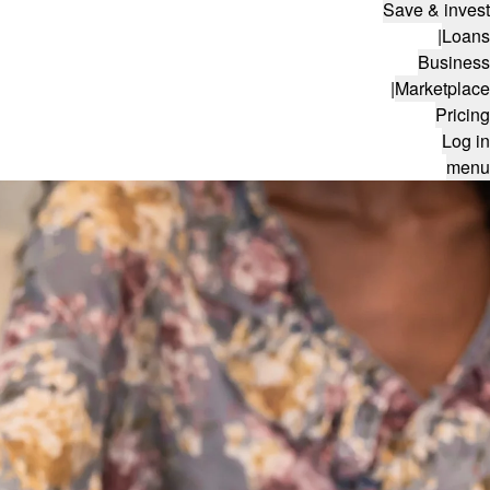
Save & invest
|
Loans
Business
|
Marketplace
Pricing
Log in
menu