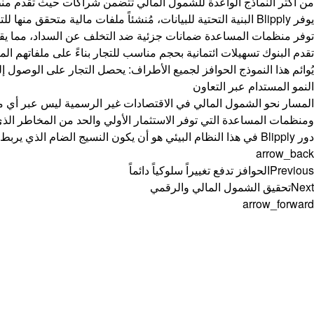
من أكثر النماذج الواعدة للشمول المالي تتضمن شراكات حيث تقدم منظم
يوفر Blipply البنية التحتية للبيانات، مُنشئاً ملفات مالية متحقق منها للتجار.
توفر منظمات المساعدة ضمانات جزئية ضد التخلف عن السداد، مما يق
تقدم البنوك تسهيلات ائتمانية بحجم مناسب للتجار بناءً على ملفاتهم المالية ال
يُوائم هذا النموذج الحوافز لجميع الأطراف: يحصل التجار على الوصول 
النمو المستدام عبر التعاون
المسار نحو الشمول المالي في الاقتصادات غير الرسمية ليس عبر أي مؤسسة
ومنظمات المساعدة التي توفر الاستثمار الأولي والحد من المخاطر الذي
دور Blipply في هذا النظام البيئي هو أن يكون النسيج الضام الذي يربط جميع الأطراف معاً، موفراً البيانات والأدوات والبنية التحتية التي تجعل الشمول المالي المستدام ممكناً.
arrow_back
Previous
الحوافز تدفع تغييراً سلوكياً دائماً
Next
تحقيق الشمول المالي والرقمي
arrow_forward