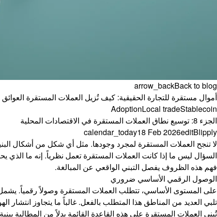
arrow_back
Back to blog
أموال مستقرة للتجارة الحقيقية: كيف تُزيل العملات المستقرة العوائق و
Adoption
Local trade
Stablecoin
الجزء 8: توسيع نطاق العملات المستقرة في الاقتصادات المحلية
calendar_today
18 Feb 2026
edit
Blipply
لا تنجح العملات المستقرة لمجرد وجودها. مثل أي شكل من أشكال البنية ا
السؤال ليس ما إذا كانت العملات المستقرة تعمل نظرياً. إنه ما الذي يح
فهم هذه الظروف يفصل التبني الواقعي عن المبالغة.
الوصول الرقمي الأساسي ضروري
على المستوى الأساسي، تتطلب العملات المستقرة وصولاً رقمياً. يشمل ذلك
تلبي العديد من المناطق هذا المتطلب بالفعل. غالباً ما يتجاوز انتشار
تُبنى العملات المستقرة على هذه القاعدة القائمة بدلاً من المطالبة ببنية 