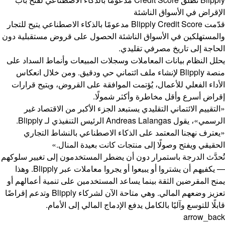
الإقراض في الأسواق الناشئة
قدّمت Blipply Credit Score مدعومًا بالذكاء الاصطناعي يتيح للتجار
والمستهلكين في الأسواق الناشئة الحصول على قروض مستقبلية دون
الحاجة إلى تاريخ مصرفي تقليدي.
يحلل النظام بيانات المعاملات وسجلات المبيعات وأنماط السداد على
منصة Blipply لإنشاء ملف ائتماني حي ودقيق. ومن خلال انعكاس
الأداء الفعلي للأعمال، يُؤتمت الموافقة على القروض، ويتيح قرارات
إقراض أسرع وأقل مخاطرة وأكثر شمولًا.
«التقييم الائتماني التقليدي يستبعد الجزء الأكبر من الاقتصاد غير
الرسمي»، يقول Andreas Lalangas الرئيس التنفيذي لـ Blipply.
«يعترف نهجنا المعتمد على الذكاء الاصطناعي بالنشاط التجاري
الحقيقي ويفتح وصولًا إلى منتجات كانت بعيدة المنال.»
تُحدَّث الدرجة باستمرار دون أن يضطر المستخدمون إلى تغيير سلوكهم
— يكفيهم أن يشتروا أو يبيعوا أو يجروا معاملات عبر Blipply. وهذا
يمنح المقرضين الثقة بينما يساعد المستخدمين على تنمية أعمالهم أو
تعزيز وضعهم المالي. وهي متاحة الآن لشركاء Blipply وتدعم إقراضًا
قابلًا للتوسع وآليًا بالكامل يدفع الإدماج المالي إلى الأمام.
arrow_back