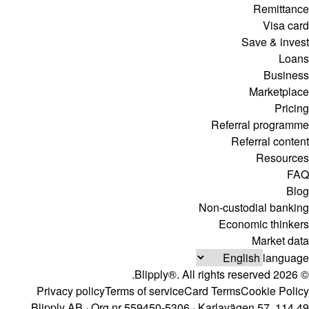
Remittance
Visa card
Save & invest
Loans
Business
Marketplace
Pricing
Referral programme
Referral content
Resources
FAQ
Blog
Non-custodial banking
Economic thinkers
Market data
language
© 2026 Blipply®. All rights reserved.
Privacy policy
Terms of service
Card Terms
Cookie Policy
Blipply AB · Org.nr 559450-5306 · Karlavägen 57, 114 49