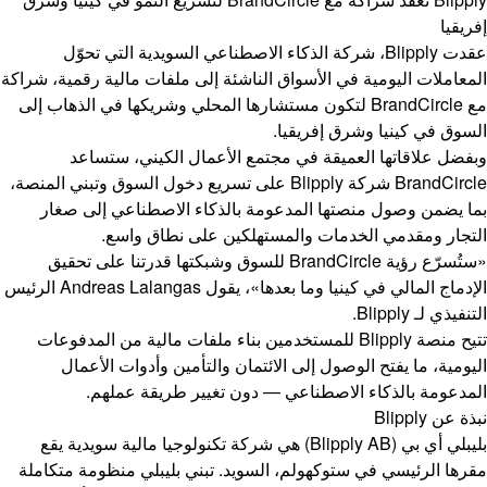
إفريقيا
عقدت Blipply، شركة الذكاء الاصطناعي السويدية التي تحوّل
المعاملات اليومية في الأسواق الناشئة إلى ملفات مالية رقمية، شراكة
مع BrandCircle لتكون مستشارها المحلي وشريكها في الذهاب إلى
السوق في كينيا وشرق إفريقيا.
وبفضل علاقاتها العميقة في مجتمع الأعمال الكيني، ستساعد
BrandCircle شركة Blipply على تسريع دخول السوق وتبني المنصة،
بما يضمن وصول منصتها المدعومة بالذكاء الاصطناعي إلى صغار
التجار ومقدمي الخدمات والمستهلكين على نطاق واسع.
«ستُسرّع رؤية BrandCircle للسوق وشبكتها قدرتنا على تحقيق
الإدماج المالي في كينيا وما بعدها»، يقول Andreas Lalangas الرئيس
التنفيذي لـ Blipply.
تتيح منصة Blipply للمستخدمين بناء ملفات مالية من المدفوعات
اليومية، ما يفتح الوصول إلى الائتمان والتأمين وأدوات الأعمال
المدعومة بالذكاء الاصطناعي — دون تغيير طريقة عملهم.
نبذة عن Blipply
بليبلي أي بي (Blipply AB) هي شركة تكنولوجيا مالية سويدية يقع
مقرها الرئيسي في ستوكهولم، السويد. تبني بليبلي منظومة متكاملة