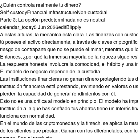
¿Quién controla realmente tu dinero?
Self-custody
Financial infrastructure
Non-custodial
Parte 3: La opción predeterminada no es neutral
calendar_today
5 Jun 2026
edit
Blipply
A estas alturas, la mecánica está clara. Las finanzas con custo
tú posees el activo directamente, a través de claves criptográf
riesgo de contraparte que no se puede eliminar, mientras que l
Entonces, ¿por qué la inmensa mayoría de la riqueza sigue res
La respuesta honesta involucra la comodidad, el hábito y una i
El modelo de negocio depende de la custodia
Las instituciones financieras no ganan dinero protegiendo tus
institución financiera está prestando, invirtiendo en valores 
pierden la capacidad de generar rendimientos con él.
Esto no es una crítica al modelo en principio. El modelo ha im
institución a la que has confiado tus ahorros tiene un interés f
funciona con normalidad.
En el mundo de las criptomonedas y la fintech, se aplica la m
de los clientes que prestan. Ganan con los diferenciales, con l
seguro. Son el producto.