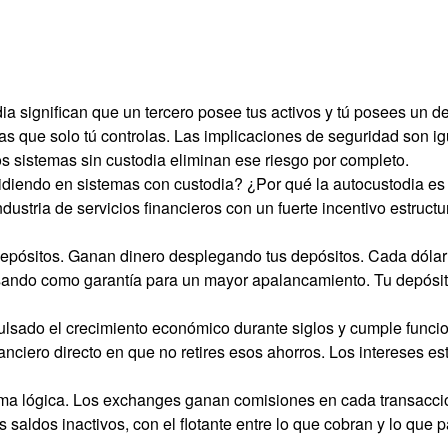
dia significan que un tercero posee tus activos y tú posees un 
icas que solo tú controlas. Las implicaciones de seguridad son i
os sistemas sin custodia eliminan ese riesgo por completo.
idiendo en sistemas con custodia? ¿Por qué la autocustodia es
ndustria de servicios financieros con un fuerte incentivo estru
 depósitos. Ganan dinero desplegando tus depósitos. Cada dólar
o usando como garantía para un mayor apalancamiento. Tu depósi
pulsado el crecimiento económico durante siglos y cumple funci
inanciero directo en que no retires esos ahorros. Los intereses e
isma lógica. Los exchanges ganan comisiones en cada transacci
os saldos inactivos, con el flotante entre lo que cobran y lo qu