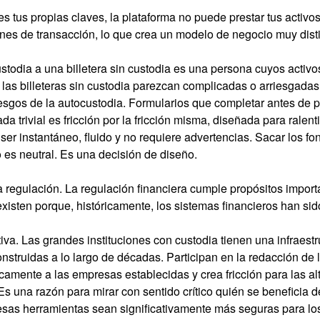
ees tus propias claves, la plataforma no puede prestar tus activ
s de transacción, lo que crea un modelo de negocio muy distint
odia a una billetera sin custodia es una persona cuyos activo
las billeteras sin custodia parezcan complicadas o arriesgadas
iesgos de la autocustodia. Formularios que completar antes de p
 trivial es fricción por la fricción misma, diseñada para ralenti
 ser instantáneo, fluido y no requiere advertencias. Sacar lo
o es neutral. Es una decisión de diseño.
a regulación. La regulación financiera cumple propósitos import
existen porque, históricamente, los sistemas financieros han s
iva. Las grandes instituciones con custodia tienen una infrae
struidas a lo largo de décadas. Participan en la redacción de l
camente a las empresas establecidas y crea fricción para las alt
s una razón para mirar con sentido crítico quién se beneficia 
e esas herramientas sean significativamente más seguras para l