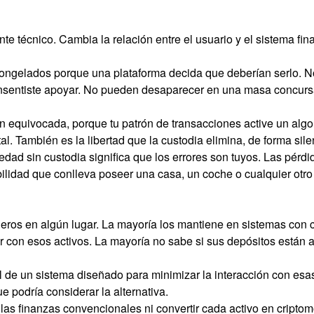
te técnico. Cambia la relación entre el usuario y el sistema f
ongelados porque una plataforma decida que deberían serlo. No
nsentiste apoyar. No pueden desaparecer en una masa concursa
 equivocada, porque tu patrón de transacciones active un algo
otal. También es la libertad que la custodia elimina, de forma s
edad sin custodia significa que los errores son tuyos. Las pérdi
lidad que conlleva poseer una casa, un coche o cualquier otro 
ieros en algún lugar. La mayoría los mantiene en sistemas con 
r con esos activos. La mayoría no sabe si sus depósitos están 
l de un sistema diseñado para minimizar la interacción con es
ue podría considerar la alternativa.
 las finanzas convencionales ni convertir cada activo en cripto