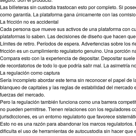
Las billeteras sin custodia trastocan esto por completo. Si pos
como garantía. La plataforma gana únicamente con las comisione
La fricción no es accidental
Cada persona que mueve sus activos de una plataforma con cust
plataformas lo saben. Las decisiones de diseño que hacen que 
Límites de retiro. Períodos de espera. Advertencias sobre los r
fricción es un cumplimiento regulatorio genuino. Una porción nada
Compara esto con la experiencia de depositar. Depositar suele
de recordatorios de todo lo que podría salir mal. La asimetría n
La regulación como captura
Sería incompleto abordar este tema sin reconocer el papel de l
blanqueo de capitales y las reglas de estabilidad del mercado 
fuerzas del mercado.
Pero la regulación también funciona como una barrera competit
no pueden permitirse. Tienen relaciones con los reguladores con
jurisdicciones, es un entorno regulatorio que favorece sistemáti
Esto no es una razón para abandonar los marcos regulatorios. E
dificulta el uso de herramientas de autocustodia sin hacer qu