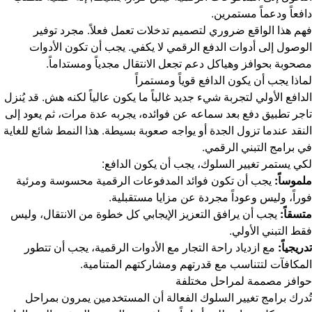
دافعاً ودعماً مستمرين.
فهم هذا الواقع ضروري لتصميم تدخلات تعمل فعلاً. مجرد توفير
الوصول إلى أدوات الدفع الرقمي لا يكفي. يجب أن تكون الأدوات
مصحوبة بحوافز وهياكل دعم تجعل الانتقال مجدياً ومستداماً.
لماذا يجب أن يكون الدافع قوياً ومستمراً
الدافع الأولي لتجربة شيء جديد غالباً ما يكون عالياً لكنه هش. قد يُنزل
تاجر تطبيق دفع بعد سماعه عن فوائده، يجربه عدة مرات، ثم يعود إلى
النقد عندما تزول الجدة أو يواجه صعوبة بسيطة. هذا النمط شائع للغاية
في برامج التبني الرقمي.
لكي يستمر تغيير السلوك، يجب أن يكون الدافع:
ملموساً:
يجب أن تكون فوائد المدفوعات الرقمية محسوسة ومرئية
فوراً، وليس وعوداً مجردة عن مزايا مستقبلية.
متسقاً:
يجب أن يرافق التعزيز الإيجابي كل خطوة من الانتقال، وليس
فقط التبني الأولي.
تدريجياً:
مع ازدياد راحة التجار مع الأدوات الرقمية، يجب أن تتطور
المكافآت لتتناسب مع قدرتهم ومشاركتهم المتنامية.
حوافز مصممة لمراحل مختلفة
تُدرك برامج تغيير السلوك الفعالة أن المستخدمين يمرون بمراحل