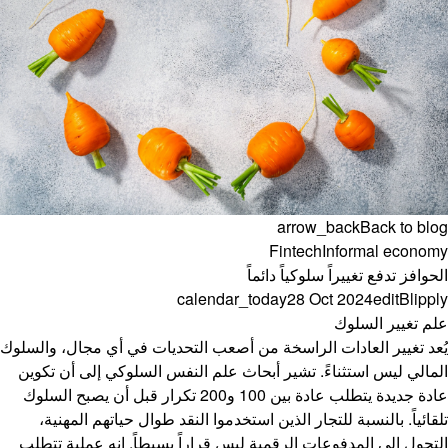
arrow_back
Back to blog
Fintech
Informal economy
الحوافز تدفع تغييراً سلوكياً دائماً
calendar_today
28 Oct 2024
edit
Blipply
علم تغيير السلوك
يُعد تغيير العادات الراسخة من أصعب التحديات في أي مجال، والسلوك
المالي ليس استثناءً. تشير أبحاث علم النفس السلوكي إلى أن تكوين
عادة جديدة يتطلب عادة بين 100 و200 تكرار قبل أن يصبح السلوك
تلقائياً. بالنسبة للتجار الذين استخدموا النقد طوال حياتهم المهنية،
التحول إلى المدفوعات الرقمية ليس قراراً بسيطاً, إنه عملية تتطلب