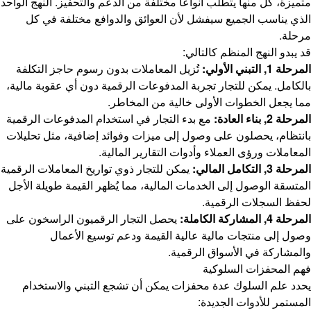
متميزة، كل منها يتطلب أنواعاً مختلفة من الدعم والتحفيز. النهج الواحد
الذي يناسب الجميع سيفشل لأن العوائق والدوافع مختلفة في كل
مرحلة.
قد يبدو النهج المنظم كالتالي:
المرحلة 1, التبني الأولي:
تُزيل المعاملات بدون رسوم حاجز التكلفة
بالكامل. يمكن للتجار تجربة المدفوعات الرقمية دون أي عقوبة مالية،
مما يجعل الخطوات الأولى خالية من المخاطر.
المرحلة 2, بناء العادة:
مع بدء التجار في استخدام المدفوعات الرقمية
بانتظام، يحصلون على وصول إلى ميزات وفوائد إضافية، مثل تحليلات
المعاملات ورؤى العملاء وأدوات التقارير المالية.
المرحلة 3, التكامل المالي:
يمكن للتجار ذوي تواريخ المعاملات الرقمية
المتسقة الوصول إلى الخدمات المالية، مما يُظهر القيمة طويلة الأجل
لحفظ السجلات الرقمية.
المرحلة 4, المشاركة الكاملة:
يحصل التجار الرقميون الراسخون على
وصول إلى منتجات مالية عالية القيمة ودعم توسيع الأعمال
والمشاركة في الأسواق الرقمية.
فهم المحفزات السلوكية
يحدد علم السلوك عدة محفزات يمكن أن تشجع التبني والاستخدام
المستمر للأدوات الجديدة: