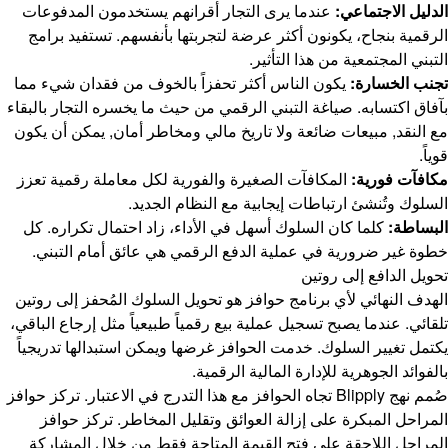
الدليل الاجتماعي:
عندما يرى التجار أقرانهم يستخدمون المدفوعات
الرقمية بنجاح، يكونون أكثر عرضة لتجربتها بأنفسهم. تستفيد برامج
التبني المجتمعية من هذا التأثير.
تجنب الخسارة:
يكون الناس أكثر تحفزاً بالخوف من فقدان شيء مما
بآفاق اكتسابه. صياغة التبني الرقمي من حيث ما يخسره التجار بالبقاء
مع النقد, مبيعات ضائعة ولا تاريخ مالي ومخاطر أمان, يمكن أن يكون
قوياً.
مكافآت فورية:
المكافآت الصغيرة والفورية لكل معاملة رقمية تعزز
السلوك وتُنشئ ارتباطات إيجابية مع النظام الجديد.
البساطة:
كلما كان السلوك أسهل في الأداء، زاد احتمال تكراره. كل
خطوة غير ضرورية في عملية الدفع الرقمي هي عائق أمام التبني.
تحويل الدافع إلى روتين
الهدف النهائي لأي برنامج حوافز هو تحويل السلوك المُحفز إلى روتين
تلقائي. عندما يصبح تسجيل عملية بيع رقمياً طبيعياً مثل إرجاع الباقي،
يكتمل تغيير السلوك. خدمت الحوافز غرضها ويمكن استبدالها تدريجياً
بالفوائد الجوهرية للإدارة المالية الرقمية.
صُمم نهج Blipply تجاه الحوافز مع هذا التدرج في الاعتبار. تركز حوافز
المراحل المبكرة على إزالة العوائق وتقليل المخاطر. تركز حوافز
المراحل اللاحقة على فتح القيمة المتاحة فقط من خلال المشاركة