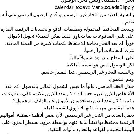
calendar_today
2 Mar 2026
edit
Blipply
بالنسبة للعديد من التجار غير الرسميين، قُدم الوصول الرقمي على أنه
تقدم.
وسعت المحافظ المحمولة وتطبيقات الدفع والحسابات الرقمية القدرة
على تلقي المدفوعات بما يتجاوز النقد. يمكن للعملاء تحويل الأموال
فوراً. لم يعد التجار بحاجة للاحتفاظ بكميات كبيرة من العملة المادية.
تترك المعاملات أثراً رقمياً.
على السطح، يبدو هذا شمولاً مالياً.
لكن الوصول ليس هو نفسه الملكية.
وبالنسبة للتجار غير الرسميين، هذا التمييز حاسم.
وهم الشمول
خلال العقد الماضي، غالباً ما قيس الشمول المالي بالوصول. كم عدد
الأشخاص الذين لديهم حسابات؟ كم عدد الذين يمكنهم تلقي مدفوعات
رقمية؟ كم عدد الذين يستخدمون الأموال عبر الهاتف المحمول؟
هذه المقاييس مهمة، لكنها لا تروي القصة كاملة.
يعمل العديد من التجار غير الرسميين الآن ضمن أنظمة حفظية. أموالهم
الرقمية محتفظ بها تقنياً نيابة عنهم بواسطة مزود. يسيطر المزود على
البنية التحتية والقواعد والحدود وآليات التنفيذ.