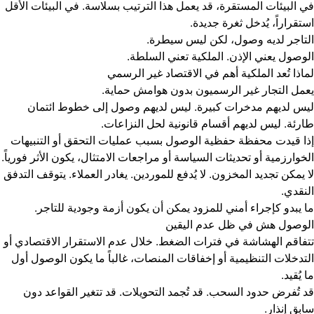
في البيئات المستقرة، قد يعمل هذا الترتيب بسلاسة. في البيئات الأقل
استقراراً، يُدخل ثغرة جديدة.
التاجر لديه وصول، لكن ليس سيطرة.
الوصول يعني الإذن. الملكية تعني السلطة.
لماذا تُعد الملكية أهم في الاقتصاد غير الرسمي
يعمل التجار غير الرسميون بدون هوامش حماية.
ليس لديهم مدخرات كبيرة. ليس لديهم وصول إلى خطوط ائتمان
طارئة. ليس لديهم أقسام قانونية لحل النزاعات.
إذا قيدت محفظة حفظية الوصول بسبب عمليات التحقق أو التنبيهات
الخوارزمية أو تحديثات السياسة أو مراجعات الامتثال، يكون الأثر فورياً.
لا يمكن تجديد المخزون. لا يُدفع للموردين. يغادر العملاء. يتوقف التدفق
النقدي.
ما يبدو كإجراء أمني للمزود يمكن أن يكون أزمة وجودية للتاجر.
الوصول هش في ظل عدم اليقين
تتفاقم الهشاشة في فترات الضغط. خلال عدم الاستقرار الاقتصادي أو
التدخلات التنظيمية أو إخفاقات المنصات، غالباً ما يكون الوصول أول
ما يُقيد.
قد تُفرض حدود السحب. قد تُجمد التحويلات. قد تتغير القواعد دون
سابق إنذار.