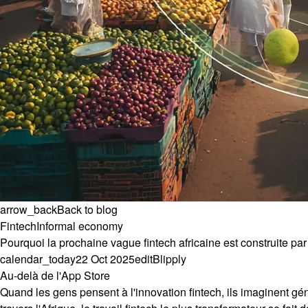
arrow_back
Back to blog
Fintech
Informal economy
Pourquoi la prochaine vague fintech africaine est construite pa
calendar_today
22 Oct 2025
edit
Blipply
Au-delà de l'App Store
Quand les gens pensent à l'innovation fintech, ils imaginent g