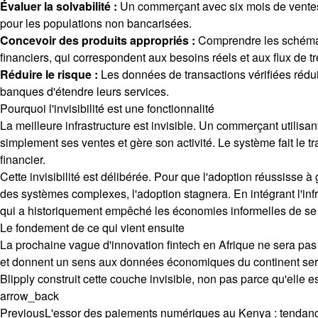
Évaluer la solvabilité :
Un commerçant avec six mois de ventes ré
pour les populations non bancarisées.
Concevoir des produits appropriés :
Comprendre les schémas 
financiers, qui correspondent aux besoins réels et aux flux de 
Réduire le risque :
Les données de transactions vérifiées rédu
banques d'étendre leurs services.
Pourquoi l'invisibilité est une fonctionnalité
La meilleure infrastructure est invisible. Un commerçant utilisa
simplement ses ventes et gère son activité. Le système fait le tr
financier.
Cette invisibilité est délibérée. Pour que l'adoption réussisse à
des systèmes complexes, l'adoption stagnera. En intégrant l'infr
qui a historiquement empêché les économies informelles de se 
Le fondement de ce qui vient ensuite
La prochaine vague d'innovation fintech en Afrique ne sera pas dé
et donnent un sens aux données économiques du continent seront
Blipply construit cette couche invisible, non pas parce qu'elle est
arrow_back
Previous
L'essor des paiements numériques au Kenya : tendan