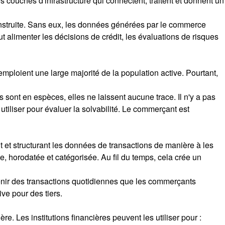
les couches d'infrastructure qui connectent, traitent et donnent un
construite. Sans eux, les données générées par le commerce
t alimenter les décisions de crédit, les évaluations de risques
mploient une large majorité de la population active. Pourtant,
sont en espèces, elles ne laissent aucune trace. Il n'y a pas
utiliser pour évaluer la solvabilité. Le commerçant est
t et structurant les données de transactions de manière à les
, horodatée et catégorisée. Au fil du temps, cela crée un
venir des transactions quotidiennes que les commerçants
ve pour des tiers.
re. Les institutions financières peuvent les utiliser pour :