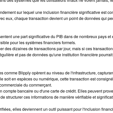
it dans des systèmes que les utilisateurs finaux ne voient jamais, 
ondement sur lequel une inclusion financière significative est 
Avec eux, chaque transaction devient un point de données qui peu
sentent une part significative du PIB dans de nombreux pays et e
sible pour les systèmes financiers formels.
es dizaines de transactions par jour, mais si ces transactions 
gulière et pas de données qu'une institution financière pourrait 
es comme Blipply opèrent au niveau de l'infrastructure, capturan
le soit en espèces ou numérique, cette transaction est consignée
té commerciale du commerçant.
un compte bancaire ou d'une carte de crédit. Elles peuvent pro
 structurer ces informations de manière vérifiable et significati
iées, elles deviennent un outil puissant pour l'inclusion financiè