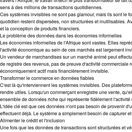
travers l'Afrique, le travail fintech le plus transformateur se fa
sens à des millions de transactions quotidiennes.
Ces systèmes invisibles ne sont pas glamour, mais ils sont le f
quotidien restent dispersées, non structurées et inutilisables. 
et la conception de produits financiers.
Le problème des données dans les économies informelles
Les économies informelles de l'Afrique sont vastes. Elles repré
l'activité économique au sein de ces marchés est largement invi
Un vendeur de marchandises sur un marché animé peut effectuer d
de registre des revenus, pas de preuve d'activité commerciale ré
économiquement actif mais financièrement invisible.
Transformer le commerce en données fiables
C'est là qu'interviennent les systèmes invisibles. Des plateform
rendre utiles. Lorsqu'un commerçant enregistre une vente, qu'el
ensemble de données riche qui représente fidèlement l'activi
L'idée clé est que ces données n'ont pas besoin de provenir d'
effectuent déjà. Le système a simplement besoin de capturer et de
Alimenter le crédit et l'inclusion
Une fois que les données de transactions sont structurées et vérif