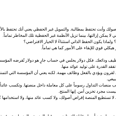
بأصولك وأنت تحتفظ بمطالبة. والتمويل غير الحفظي يعني أنك تحتفظ بالأ
 يمكن إزالتها، بينما تزيل الأنظمة غير الحفظية تلك المخاطر تماماً.
لماذا يكون الحفظ الذاتي استثناءً لا الخيار الافتراضي؟
هيكلي قوي للإبقاء على الأمور كما هي تماماً.
ظيف ودائعك. فكل دولار يجلس في حساب جارٍ هو دولار تُقرضه المؤسسة
تفقد القدرة على توليد عوائد منها.
ادي لقرون ويؤدي بالفعل وظائف مهمة. لكنه يعني أن المؤسسة التي ائتم
بيعي.
سب منصات التداول رسوماً على كل معاملة داخل منصتها. وتكسب عائداً
ليست مجرد تخزين آمن. إنها المنتج.
ة، لا تستطيع المنصة إقراض أصولك، ولا كسب عائد منها، ولا استخدام
 تعد أصوله قابلة للتوظيف من قبل المنصة. والمنصات تعرف ذلك. ف