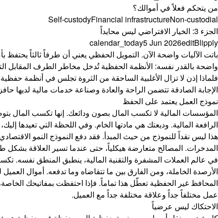
من يتحكم فعلاً في أموالك؟
Self-custody
Financial infrastructure
Non-custodial
الجزء 3: الخيار الافتراضي ليس محايداً
calendar_today
5 Jun 2026
edit
Blipply
باتت الآليات واضحة الآن. التمويل الحفظي يعني أن طرفاً ثالثاً يحتفظ 
واضحة بالقدر نفسه: الأنظمة الحفظية تُدخل مخاطر الطرف المقابل التي لا
فلماذا إذن لا تزال الأغلبية الساحقة من الثروة تجلس في أنظمة حفظية؟ و
الإجابة الصادقة تتضمن الراحة والعادة وصناعة خدمات مالية لديها حافز 
نموذج العمل يعتمد على الحفظ
المؤسسات المالية لا تكسب المال بصون ودائعك. إنها تكسب المال بتو
الرافعة المالية. وديعتك هي مادتها الخام. وفي اللحظة التي تعيدها إليك، 
هذا ليس نقداً للنموذج من حيث المبدأ. فقد دفع النموذج النمو الاقتص
المدخرات. المصالح متعارضة هيكلياً، حتى عندما تسير العلاقة بشكل ط
في عالم العملات المشفرة والتقنية المالية، ينطبق المنطق نفسه. تك
الأرصدة الخاملة، ومن الفارق بين ما تتقاضاه وما تدفعه. أموال العميل 
المحافظ غير الحفظية تعطّل هذا تماماً. فإذا احتفظت بمفاتيحك الخاص
عمل مختلفاً جداً وعلاقة مختلفة جداً مع العميل.
الاحتكاك ليس عرضياً
كل شخص ينقل أصوله من منصة حفظية إلى محفظة غير حفظية هو شخص لم