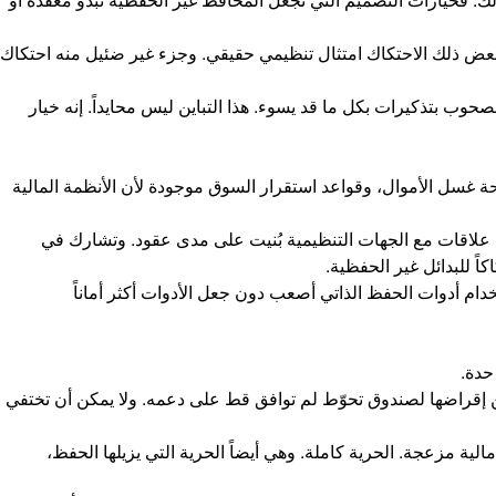
 بعض ذلك الاحتكاك امتثال تنظيمي حقيقي. وجزء غير ضئيل منه احتكاك
وب بتذكيرات بكل ما قد يسوء. هذا التباين ليس محايداً. إنه خيار
ة غسل الأموال، وقواعد استقرار السوق موجودة لأن الأنظمة المالية
يها علاقات مع الجهات التنظيمية بُنيت على مدى عقود. وتشارك في
اً للبدائل غير الحفظية.
دام أدوات الحفظ الذاتي أصعب دون جعل الأدوات أكثر أماناً
حدة.
كن إقراضها لصندوق تحوّط لم توافق قط على دعمه. ولا يمكن أن تختفي
لية مزعجة. الحرية كاملة. وهي أيضاً الحرية التي يزيلها الحفظ،