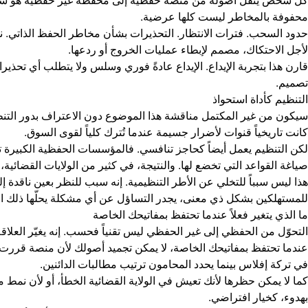
محفوفة بالمخاطر ليست كلها عرضية.
حدود السحب. فترات الانتظار. التحذيرات بشأن مخاطر الحفظ الذاتي. ن
لأجل الاحتكاك، مصمم لإبطاء عمليات الخروج أو ردعها.
قارن هذا بتجربة الإيداع. الإيداع عادةً فوري وسلس ولا يتطلب أي تحذي
تصميم.
التنظيم كأداة استحواذ
سيكون من غير المكتمل مناقشة هذا الموضوع دون الاعتراف بدور التنظي
كانت تاريخياً قنوات لأضرار جسيمة عندما تُترك كلياً لقوى السوق.
لكن التنظيم يعمل أيضاً كحاجز تنافسي. فالمؤسسات الحفظية الكبيرة تمل
صياغة القواعد التي تخضع لها. والنتيجة، في كثير من الولايات القضائية
هذا ليس سبباً للتخلي عن الأطر التنظيمية. إنه سبب للنظر بعين ناقدة 
للمستهلكين بشكل ذي معنى، يجدر التساؤل عن أي مشكلة يحلّها ذلك الت
ما الذي يتغير فعلاً عندما تحتفظ بمفاتيحك الخاصة
التحوّل من الحفظي إلى غير الحفظي ليس تقنياً فحسب. إنه يغيّر العلا
عندما تحتفظ بمفاتيحك الخاصة، لا يمكن تجميد أصولك لأن منصة قررت أن
في تركة إفلاس بينما يحدد المحامون ترتيب مطالبات الدائنين.
كما لا يمكن حظرها لأنك تعيش في الولاية القضائية الخطأ، أو لأن نمط م
بهدوء، كخيار افتراضي.