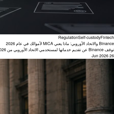
Regulation
Self-custody
Fintech
Binance والاتحاد الأوروبي: ماذا يعني MiCA لأموالك في عام 2026
توقف Binance عن تقديم خدماتها لمستخدمي الاتحاد الأوروبي من July 1, 2026 بعد تفويتها موعد ترخيص MiCA. فيما يلي ما حدث، وما هو MiCA وما خياراتك.
26 Jun 2026