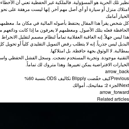
نظير تلك الحرية هو المسؤولية. فالملكية غير الحفظية تعني أن الأخطا
امتلاك منزل أو سيارة أو أي أصل مهم آخر. إنها ليست مرهقة على نحو غي
الخيار أمامك
كل شخص يقرأ هذا المقال يحتفظ بأصوله المالية في مكان ما. معظمهم
الحافظة فعله بتلك الأصول. ومعظمهم لا يعرفون ما إذا كانت ودائعهم مؤ
هذا ليس جهلاً. إنه العاقبة العقلانية تماماً لنظام مصمم لتقليل الانخرا
البديل ليس جذرياً. إنه لا يتطلب رفض التمويل التقليدي كلياً أو تحويل كل
بمطالبة. لا الوثوق بجهة حافظة. بل امتلاكها.
التقنية موجودة. وتجربة المستخدم نضجت. وسجل الفشل الحفظي واسع ومت
الخيارات الافتراضية يمكن تغييرها. وهذا متروك لك تماماً.
arrow_back
Previous
كيف خفّضت Blipply تكاليف ODS بنسبة 60%
Next
الجزء 2: مفاتيحك، أموالك
arrow_forward
Related articles