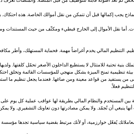
ماذج يجب إكمالها قبل أن تتمكن من نقل أموالك الخاصة. هذه احتكاك.
رات. أما نقل الأموال إلى الخارج فبطيء ومكثّف من حيث المستندات ومصح
م. التنظيم المالي يخدم أغراضاً مهمة. فحماية المستهلك، وأطر مكافح
ك بنية تحتية للامتثال لا يستطيع الداخلون الأصغر تحمّل كلفتها. ولد
، بيئة تنظيمية تمنح الميزة بشكل منهجي للمؤسسات القائمة وتخلق احتكاك
إلى من يستفيد من قواعد معينة ومن صاغها. فعندما يجعل تنظيم ما استخ
نظيم فعلاً.
قة بين المستخدم والنظام المالي بطريقة لها عواقب عملية كل يوم على 
ها ينبغي أن تُجمّد. ولا يمكن مصادرتها دون تعاونك التشفيري. ولا يم
عاملاتك يُفعّل خوارزمية، أو لأنك مرتبط بقضية سياسية تجدها مؤسسة ما